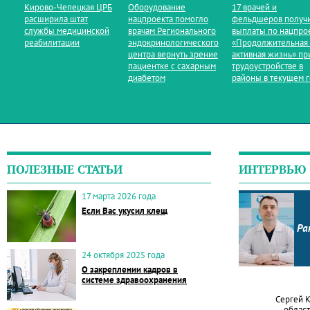
Кирово‑Чепецкая ЦРБ
Оборудование
17 врачей и
расширила штат
нацпроекта помогло
фельдшеров получ
службы медицинской
врачам Регионального
выплаты по нацпро
реабилитации
эндокринологического
«Продолжительная
центра вернуть зрение
активная жизнь» пр
пациентке с сахарным
трудоустройстве в
диабетом
районы в текущем 
ПОЛЕЗНЫЕ СТАТЬИ
ИНТЕРВЬЮ
17 марта 2026 года
Если Вас укусил клещ
Ра
24 октября 2025 года
О закреплении кадров в
системе здравоохранения
Сергей 
област