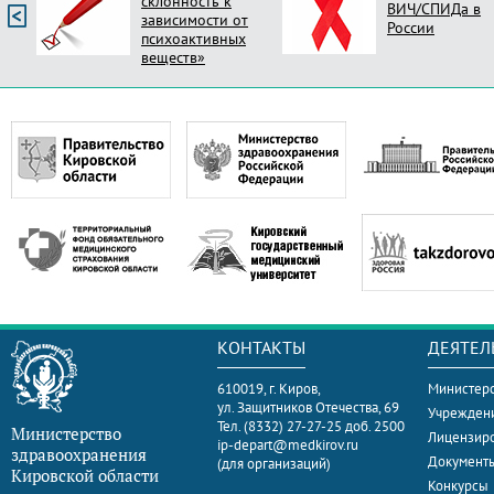
ВИЧ/СПИДа в
новый стиль
России
поликлиник Ро
КОНТАКТЫ
ДЕЯТЕЛ
610019, г. Киров,
Министерс
ул. Защитников Отечества, 69
Учрежден
Тел. (8332) 27-27-25 доб. 2500
Министерство
Лицензир
ip-depart@medkirov.ru
здравоохранения
Документ
(для организаций)
Кировской области
Конкурсы