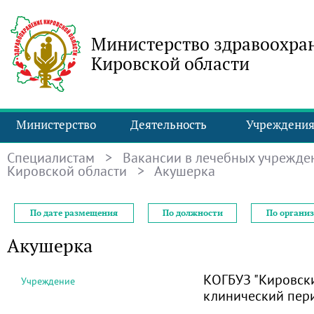
Министерство здравоохра
Кировской области
Министерство
Деятельность
Учреждени
Специалистам
>
Вакансии в лечебных учрежде
Кировской области
> Акушерка
По дате размещения
По должности
По органи
Акушерка
КОГБУЗ "Кировск
Учреждение
клинический пер