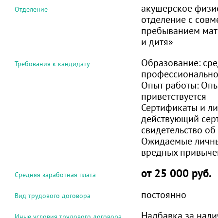
акушерское физи
Отделение
отделение с сов
пребыванием мат
и дитя»
Образование:
сре
Требования к кандидату
профессиональн
Опыт работы:
Опы
приветствуется
Сертификаты и ли
действующий сер
свидетельство об
Ожидаемые личны
вредных привыче
от 25 000 руб.
Средняя заработная плата
постоянно
Вид трудового договора
Надбавка за нал
Иные условия трудового договора