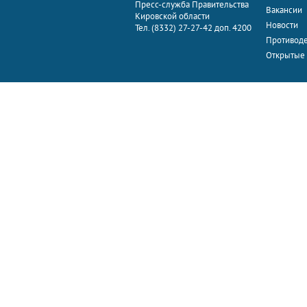
Пресс-служба Правительства
Вакансии
Кировской области
Новости
Тел. (8332) 27-27-42 доп. 4200
Противоде
Открытые