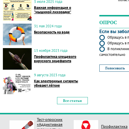
3 июля 2025 года
Важная информация о
"мышиной лихорадке"
ОПРОС
31 мая 2024 года
Если вы забо
Безопасность на воде
Обращусь в п
Обращусь в п
В поликлиник
13 ноября 2023 года
самостоятельно
Профилактика клещевого
вирусного энцефалита
9 августа 2023 года
Как электронные сигареты
убивают лёгкие
Все статьи
Профилактика
Опрос Оцени