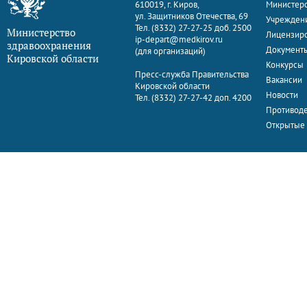
610019, г. Киров,
Министерс
ул. Защитников Отечества, 69
Учрежден
Тел. (8332) 27-27-25 доб. 2500
Министерство
Лицензир
ip-depart@medkirov.ru
здравоохранения
Документ
(для организаций)
Кировской области
Конкурсы
Пресс-служба Правительства
Вакансии
Кировской области
Новости
Тел. (8332) 27-27-42 доп. 4200
Противоде
Открытые