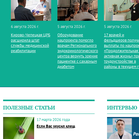
6 августа 2026 г.
5 августа 2026 г.
5 августа 2026 г.
Кирово‑Чепецкая ЦРБ
Оборудование
17 врачей и
расширила штат
нацпроекта помогло
фельдшеров получ
службы медицинской
врачам Регионального
выплаты по нацпро
реабилитации
эндокринологического
«Продолжительная
центра вернуть зрение
активная жизнь» пр
пациентке с сахарным
трудоустройстве в
диабетом
районы в текущем 
ПОЛЕЗНЫЕ СТАТЬИ
ИНТЕРВЬЮ
17 марта 2026 года
Если Вас укусил клещ
Ра