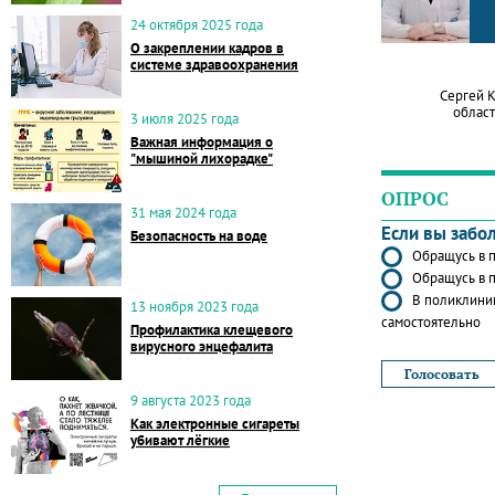
24 октября 2025 года
О закреплении кадров в
системе здравоохранения
Сергей 
област
3 июля 2025 года
Важная информация о
"мышиной лихорадке"
ОПРОС
31 мая 2024 года
Если вы забо
Безопасность на воде
Обращусь в п
Обращусь в п
В поликлиник
13 ноября 2023 года
самостоятельно
Профилактика клещевого
вирусного энцефалита
9 августа 2023 года
Как электронные сигареты
убивают лёгкие