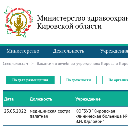
Министерство здравоохра
Кировской области
Министерство
Деятельность
Учреждени
Специалистам
> Вакансии в лечебных учреждениях Кирова и Киро
По дате размещения
По должности
По органи
Дата
Должность
Учреждение
23.03.2022
медицинская сестра
КОГБУЗ "Кировская
палатная
клиническая больница № 
В.И. Юрловой"