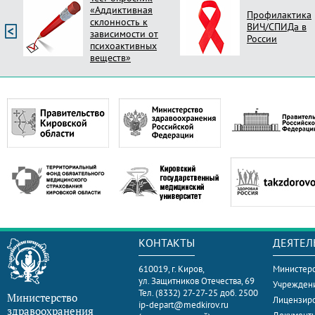
«Аддиктивная
Профилактика
склонность к
ВИЧ/СПИДа в
зависимости от
России
психоактивных
веществ»
КОНТАКТЫ
ДЕЯТЕЛ
610019, г. Киров,
Министерс
ул. Защитников Отечества, 69
Учрежден
Тел. (8332) 27-27-25 доб. 2500
Министерство
Лицензир
ip-depart@medkirov.ru
здравоохранения