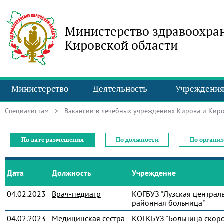
Министерство здравоохра
Кировской области
Министерство
Деятельность
Учреждени
Специалистам
> Вакансии в лечебных учреждениях Кирова и Киро
По дате размещения
По должности
По органи
Дата
Должность
Учреждение
04.02.2023
Врач-педиатр
КОГБУЗ "Лузская централ
районная больница"
04.02.2023
Медицинская сестра
КОГКБУЗ "Больница скор