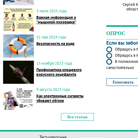
Сергей 
област
3 июля 2025 года
Важная информация о
"мышиной лихорадке"
ОПРОС
31 мая 2024 года
Если вы забо
Безопасность на воде
Обращусь в п
Обращусь в п
В поликлиник
13 ноября 2023 года
самостоятельно
Профилактика клещевого
вирусного энцефалита
9 августа 2023 года
Как электронные сигареты
убивают лёгкие
Все статьи
Тест-опросник