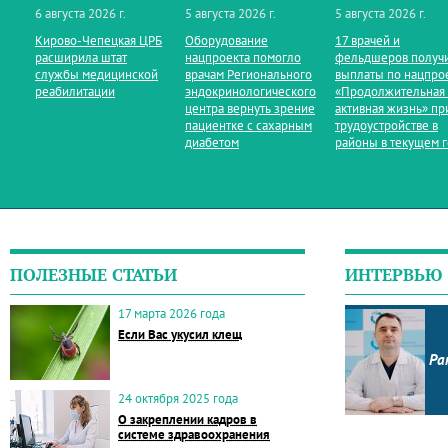
6 августа 2026 г.
5 августа 2026 г.
5 августа 2026 г.
Кирово‑Чепецкая ЦРБ
Оборудование
17 врачей и
расширила штат
нацпроекта помогло
фельдшеров получ
службы медицинской
врачам Регионального
выплаты по нацпро
реабилитации
эндокринологического
«Продолжительная
центра вернуть зрение
активная жизнь» пр
пациентке с сахарным
трудоустройстве в
диабетом
районы в текущем 
ПОЛЕЗНЫЕ СТАТЬИ
ИНТЕРВЬЮ
17 марта 2026 года
Если Вас укусил клещ
Ра
24 октября 2025 года
О закреплении кадров в
системе здравоохранения