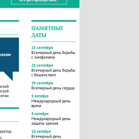
ПАМЯТНЫЕ
ДАТЫ
15 сентября
Всемирный день борьбы
раком
с лимфомами
28 сентября
Всемирный день борьбы
с бешенством
29 сентября
вской
Всемирный день сердца
нской
логии
5 октября
Международный день
врача
8 октября
Международный день
защиты зрения
 доктор
10 октября
Всемирный день
о