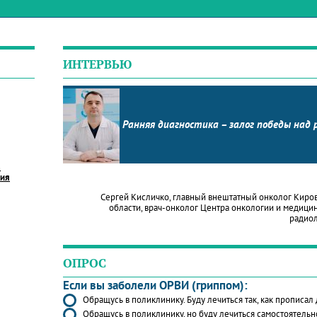
ИНТЕРВЬЮ
Ранняя диагностика – залог победы над 
в
ния
Сергей Кисличко, главный внештатный онколог Киро
области, врач-онколог Центра онкологии и медици
радио
ОПРОС
Если вы заболели ОРВИ (гриппом):
Обращусь в поликлинику. Буду лечиться так, как прописал
Обращусь в поликлинику, но буду лечиться самостоятельн