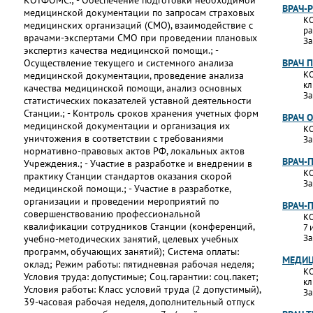
КОТФОМС.; - Обеспечение подготовки необходимой
ВРАЧ-
медицинской документации по запросам страховых
КО
медицинских организаций (СМО), взаимодействие с
ра
врачами-экспертами СМО при проведении плановых
За
экспертиз качества медицинской помощи.; -
Осуществление текущего и системного анализа
ВРАЧ 
КО
медицинской документации, проведение анализа
кл
качества медицинской помощи, анализ основных
За
статистических показателей уставной деятельности
Станции.; - Контроль сроков хранения учетных форм
ВРАЧ 
медицинской документации и организация их
КО
уничтожения в соответствии с требованиями
За
нормативно-правовых актов РФ, локальных актов
ВРАЧ-
Учреждения.; - Участие в разработке и внедрении в
КО
практику Станции стандартов оказания скорой
За
медицинской помощи.; - Участие в разработке,
организации и проведении мероприятий по
ВРАЧ-
совершенствованию профессиональной
КО
квалификации сотрудников Станции (конференций,
7 
За
учебно-методических занятий, целевых учебных
программ, обучающих занятий); Система оплаты:
МЕДИЦ
оклад; Режим работы: пятидневная рабочая неделя;
КО
Условия труда: допустимые; Соц.гарантии: соц.пакет;
кл
Условия работы: Класс условий труда (2 допустимый),
За
39-часовая рабочая неделя, дополнительный отпуск