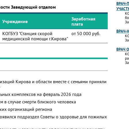
ВРАЧ-
ности Заведующий отделом
УЧАСТ
КО
бо
Заработная
Учреждение
За
плата
ВРАЧ-
КОГБУЗ "Станция скорой
от 50 000 руб.
КО
медицинской помощи г.Кирова"
За
ВРАЧ 
КО
ра
За
изаций Кирова и области вместе с семьями приняли
»
ьных комплексов на февраль 2026 года
м в случае смерти близкого человека
ких организаций региона
появился подраздел Советы о здоровье для пожилых