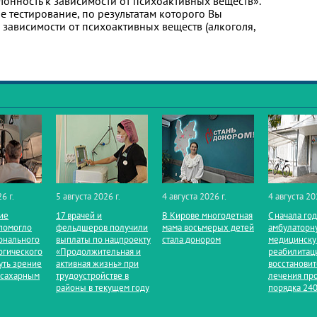
лонность к зависимости от психоактивных веществ».
 тестирование, по результатам которого Вы
 к зависимости от психоактивных веществ (алкоголя,
6 г.
5 августа 2026 г.
4 августа 2026 г.
4 августа 20
ие
17 врачей и
В Кирове многодетная
С начала го
помогло
фельдшеров получили
мама восьмерых детей
амбулаторн
онального
выплаты по нацпроекту
стала донором
медицинск
огического
«Продолжительная и
реабилитац
уть зрение
активная жизнь» при
восстанови
 сахарным
трудоустройстве в
лечения пр
районы в текущем году
порядка 240