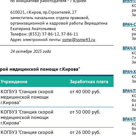
по инициативе работодателя - 7 к/дней
ВРАЧ-
КО
ра
610021, г.Киров, пр.Строителей, 27
За
заместитель начальник отдела правовой,
организационной и кадровой работы Верещагина
ВРАЧ-
Екатерина Анатольевна
КО
Телефон:
(8332) 37-86-12, 37-86-11
ра
За
Адрес электронной почты:
ssmp@ssmp43.ru
ВРАЧ-
24 октября 2025 года
КО
7 
За
корой медицинской помощи г.Кирова"
ВРАЧ-
КО
Учреждение
Заработная плата
За
ВРАЧ-
КОГБУЗ "Станция скорой
от 40 000 руб.
КО
медицинской помощи
бо
г.Кирова"
А.
За
КОГБУЗ "Станция скорой
от 50 000 руб.
медицинской помощи
ВРАЧ-
г.Кирова"
КО
бо
КОГБУЗ "Станция скорой
от 26 000 руб.
За