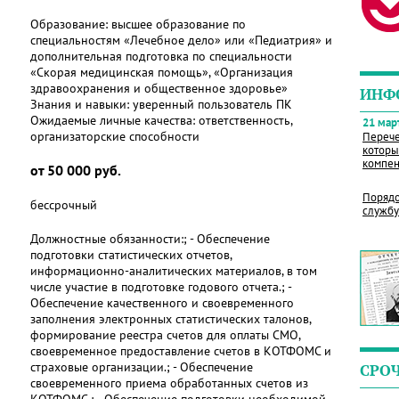
Образование:
высшее образование по
специальностям «Лечебное дело» или «Педиатрия» и
дополнительная подготовка по специальности
«Скорая медицинская помощь», «Организация
здравоохранения и общественное здоровье»
ИНФ
Знания и навыки:
уверенный пользователь ПК
Ожидаемые личные качества:
ответственность,
21 март
организаторские способности
Перече
которы
компен
от 50 000 руб.
Порядо
бессрочный
службу
Должностные обязанности:; - Обеспечение
подготовки статистических отчетов,
информационно-аналитических материалов, в том
числе участие в подготовке годового отчета.; -
Обеспечение качественного и своевременного
заполнения электронных статистических талонов,
формирование реестра счетов для оплаты СМО,
своевременное предоставление счетов в КОТФОМС и
страховые организации.; - Обеспечение
СРО
своевременного приема обработанных счетов из