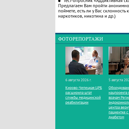
Тест-опросник «Аддиктивная ск
Предлагаем Вам пройти анонимное
поймете, есть ли у Вас склонность
наркотиков, никотина и др.)
ФОТОРЕПОРТАЖИ
6 августа 2026 г.
5 августа 202
Кирово‑Чепецкая ЦРБ
Оборудован
расширила штат
нацпроекта 
службы медицинской
врачам Реги
реабилитации
эндокринол
центра верн
пациентке с
диабетом