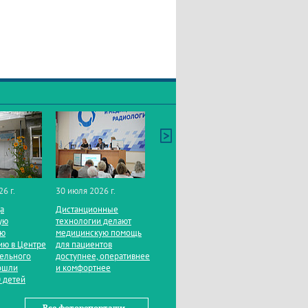
26 г.
30 июля 2026 г.
да
Дистанционные
ую
технологии делают
ую
медицинскую помощь
ию в Центре
для пациентов
тельного
доступнее, оперативнее
ошли
и комфортнее
 детей
Все фоторепортажи