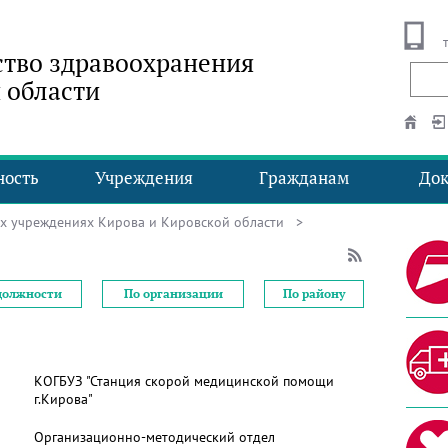
тво здравоохранения
 области
ность
Учреждения
Гражданам
До
ых учреждениях Кирова и Кировской области
>
должности
По организации
По району
КОГБУЗ "Станция скорой медицинской помощи
г.Кирова"
Организационно-методический отдел