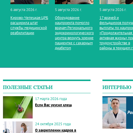
6 августа 2026 г.
5 августа 2026 г.
5 августа 2026 г.
Кирово‑Чепецкая ЦРБ
Оборудование
17 врачей и
расширила штат
нацпроекта помогло
фельдшеров получ
службы медицинской
врачам Регионального
выплаты по нацпро
реабилитации
эндокринологического
«Продолжительная
центра вернуть зрение
активная жизнь» пр
пациентке с сахарным
трудоустройстве в
диабетом
районы в текущем 
ПОЛЕЗНЫЕ СТАТЬИ
ИНТЕРВЬЮ
17 марта 2026 года
Если Вас укусил клещ
Ра
24 октября 2025 года
О закреплении кадров в