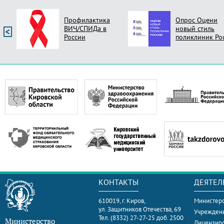
Профилактика
Опрос Оцени
ВИЧ/СПИДа в
новый стиль
России
поликлиник Ро
КОНТАКТЫ
ДЕЯТЕЛ
610019, г. Киров,
Министерс
ул. Защитников Отечества, 69
Учрежден
Тел. (8332) 27-27-25 доб. 2500
Министерство
Лицензир