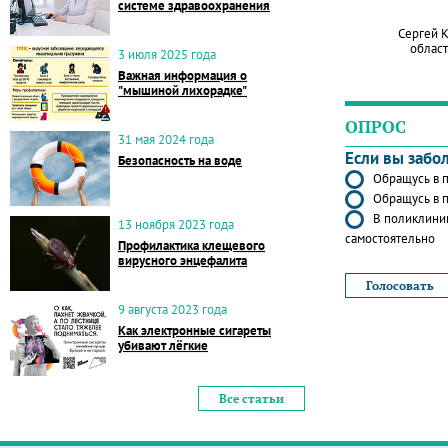
системе здравоохранения
Сергей 
област
3 июля 2025 года
Важная информация о
"мышиной лихорадке"
ОПРОС
31 мая 2024 года
Если вы забо
Безопасность на воде
Обращусь в п
Обращусь в п
В поликлиник
13 ноября 2023 года
самостоятельно
Профилактика клещевого
вирусного энцефалита
9 августа 2023 года
Как электронные сигареты
убивают лёгкие
Все статьи