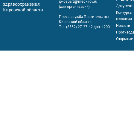
ip-depart@medkirov.ru
здравоохранения
Документ
(для организаций)
Кировской области
Конкурсы
Пресс-служба Правительства
Вакансии
Кировской области
Новости
Тел. (8332) 27-27-42 доп. 4200
Противоде
Открытые