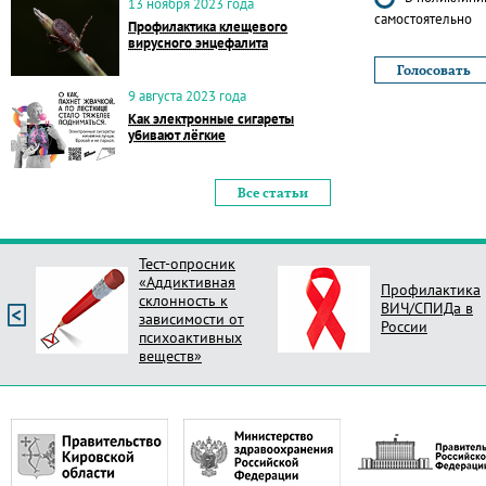
13 ноября 2023 года
самостоятельно
Профилактика клещевого
вирусного энцефалита
9 августа 2023 года
Как электронные сигареты
убивают лёгкие
Все статьи
Тест-опросник
«Аддиктивная
Профилактика
склонность к
ВИЧ/СПИДа в
зависимости от
России
психоактивных
веществ»