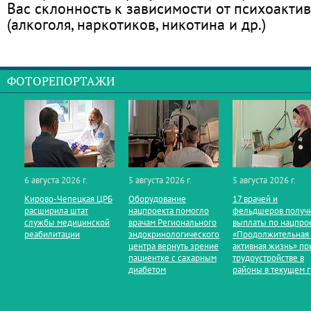
Вас склонность к зависимости от психоакти
(алкоголя, наркотиков, никотина и др.)
ФОТОРЕПОРТАЖИ
6 августа 2026 г.
5 августа 2026 г.
5 августа 2026 г.
Кирово‑Чепецкая ЦРБ
Оборудование
17 врачей и
расширила штат
нацпроекта помогло
фельдшеров получ
службы медицинской
врачам Регионального
выплаты по нацпро
реабилитации
эндокринологического
«Продолжительная
центра вернуть зрение
активная жизнь» пр
пациентке с сахарным
трудоустройстве в
диабетом
районы в текущем 