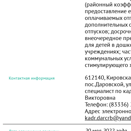
(районный коэффи
предоставление 
оплачиваемых от
дополнительных 
отпусков; досроч
внеочередное пр
для детей в дош
учреждениях; ча
коммунальных усл
стимулирующего 
612140, Кировская
Контактная информация
пос.Даровской, ул
специалист по ка
Викторовна
Телефон:
(83336)
Адрес электронно
kadr.darcrb@yand
20 мая 2022 года