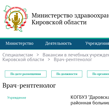
Министерство здравоохра
Кировской области
Министерство
Деятельность
Учреждени
Специалистам
>
Вакансии в лечебных учрежде
Кировской области
> Врач-рентгенолог
По дате размещения
По должности
По органи
Врач-рентгенолог
КОГБУЗ "Даровск
Учреждение
районная больни