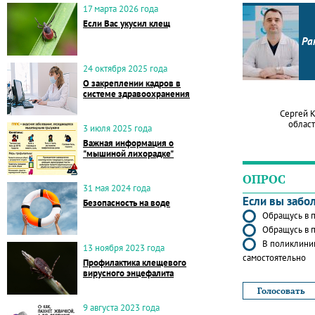
17 марта 2026 года
Если Вас укусил клещ
Ра
24 октября 2025 года
О закреплении кадров в
системе здравоохранения
Сергей 
област
3 июля 2025 года
Важная информация о
"мышиной лихорадке"
ОПРОС
31 мая 2024 года
Если вы забо
Безопасность на воде
Обращусь в п
Обращусь в п
В поликлиник
13 ноября 2023 года
самостоятельно
Профилактика клещевого
вирусного энцефалита
9 августа 2023 года