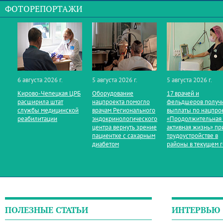
ФОТОРЕПОРТАЖИ
6 августа 2026 г.
5 августа 2026 г.
5 августа 2026 г.
Кирово‑Чепецкая ЦРБ
Оборудование
17 врачей и
расширила штат
нацпроекта помогло
фельдшеров получ
службы медицинской
врачам Регионального
выплаты по нацпро
реабилитации
эндокринологического
«Продолжительная
центра вернуть зрение
активная жизнь» пр
пациентке с сахарным
трудоустройстве в
диабетом
районы в текущем 
ПОЛЕЗНЫЕ СТАТЬИ
ИНТЕРВЬЮ