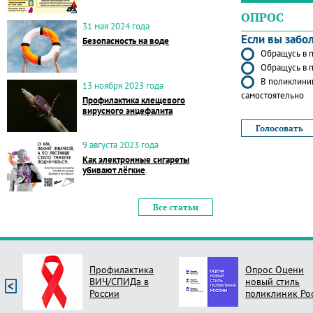
ОПРОС
31 мая 2024 года
Если вы забо
Безопасность на воде
Обращусь в п
Обращусь в п
В поликлиник
13 ноября 2023 года
самостоятельно
Профилактика клещевого
вирусного энцефалита
9 августа 2023 года
Как электронные сигареты
убивают лёгкие
Все статьи
Профилактика
Опрос Оцени
ВИЧ/СПИДа в
новый стиль
России
поликлиник Ро