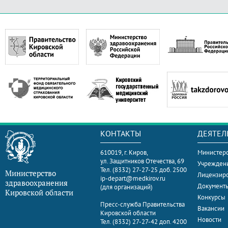
КОНТАКТЫ
ДЕЯТЕЛ
610019, г. Киров,
Министерс
ул. Защитников Отечества, 69
Учрежден
Тел. (8332) 27-27-25 доб. 2500
Министерство
Лицензир
ip-depart@medkirov.ru
здравоохранения
Документ
(для организаций)
Кировской области
Конкурсы
Пресс-служба Правительства
Вакансии
Кировской области
Новости
Тел. (8332) 27-27-42 доп. 4200