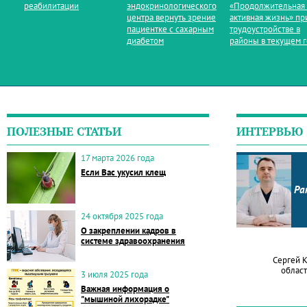
реабилитации
эндокринологического
«Продолжительная
центра вернуть зрение
активная жизнь» пр
пациентке с сахарным
трудоустройстве в
диабетом
районы в текущем 
ПОЛЕЗНЫЕ СТАТЬИ
ИНТЕРВЬЮ
17 марта 2026 года
Если Вас укусил клещ
Ра
24 октября 2025 года
О закреплении кадров в
системе здравоохранения
Сергей 
област
3 июля 2025 года
Важная информация о
"мышиной лихорадке"