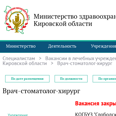
Министерство здравоохра
Кировской области
Министерство
Деятельность
Учреждени
Специалистам
>
Вакансии в лечебных учрежде
Кировской области
> Врач-стоматолог-хирург
По дате размещения
По должности
По органи
Врач-стоматолог-хирург
Вакансия закр
КОГБУЗ "Слободс
Учреждение