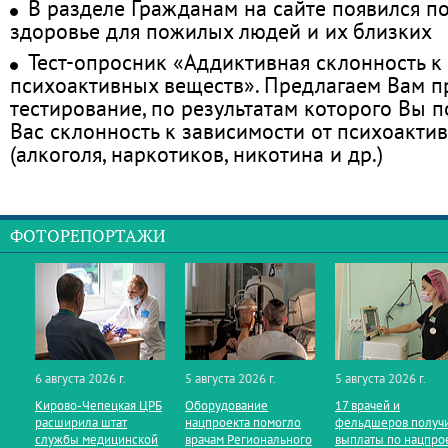
В разделе Гражданам на сайте появился п
здоровье для пожилых людей и их близких
Тест-опросник «Аддиктивная склонность к
психоактивных веществ». Предлагаем Вам 
тестирование, по результатам которого Вы по
Вас склонность к зависимости от психоакти
(алкоголя, наркотиков, никотина и др.)
ФОТОРЕПОРТАЖИ
6 августа 2026 г.
5 августа 2026 г.
5 августа 2026 г.
Кирово‑Чепецкая ЦРБ
Оборудование
17 врачей и
расширила штат
нацпроекта помогло
фельдшеров получ
службы медицинской
врачам Регионального
выплаты по нацпро