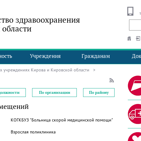
тво здравоохранения
 области
ность
Учреждения
Гражданам
До
ых учреждениях Кирова и Кировской области
>
должности
По организации
По району
омещений
КОГКБУЗ "Больница скорой медицинской помощи"
Взрослая поликлиника