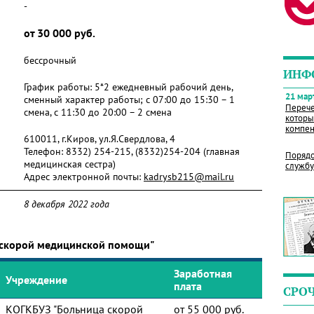
-
от 30 000 руб.
бессрочный
ИНФ
График работы: 5*2 ежедневный рабочий день,
21 март
сменный характер работы; с 07:00 до 15:30 – 1
Перече
смена, с 11:30 до 20:00 – 2 смена
которы
компен
610011, г.Киров, ул.Я.Свердлова, 4
Телефон:
8332) 254-215, (8332)254-204 (главная
Порядо
медицинская сестра)
службу
Адрес электронной почты:
kadrysb215@mail.ru
8 декабря 2022 года
 скорой медицинской помощи"
Заработная
Учреждение
плата
СРО
КОГКБУЗ "Больница скорой
от 55 000 руб.