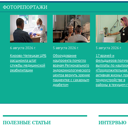
ФОТОРЕПОРТАЖИ
6 августа 2026 г.
5 августа 2026 г.
5 августа 2026 г.
Кирово‑Чепецкая ЦРБ
Оборудование
17 врачей и
расширила штат
нацпроекта помогло
фельдшеров получ
службы медицинской
врачам Регионального
выплаты по нацпро
реабилитации
эндокринологического
«Продолжительная
центра вернуть зрение
активная жизнь» пр
пациентке с сахарным
трудоустройстве в
диабетом
районы в текущем 
ПОЛЕЗНЫЕ СТАТЬИ
ИНТЕРВЬЮ