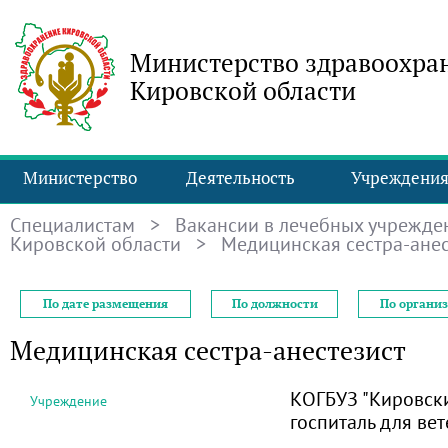
Министерство здравоохра
Кировской области
Министерство
Деятельность
Учреждени
Специалистам
>
Вакансии в лечебных учрежде
Кировской области
> Медицинская сестра-анес
По дате размещения
По должности
По органи
Медицинская сестра-анестезист
КОГБУЗ "Кировск
Учреждение
госпиталь для ве