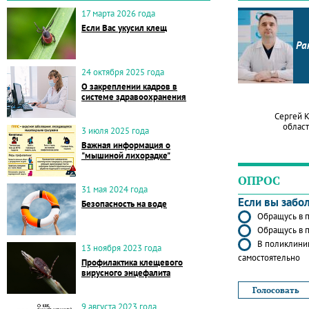
17 марта 2026 года
Если Вас укусил клещ
Ра
24 октября 2025 года
О закреплении кадров в
системе здравоохранения
Сергей 
област
3 июля 2025 года
Важная информация о
"мышиной лихорадке"
ОПРОС
31 мая 2024 года
Если вы забо
Безопасность на воде
Обращусь в п
Обращусь в п
В поликлиник
13 ноября 2023 года
самостоятельно
Профилактика клещевого
вирусного энцефалита
9 августа 2023 года