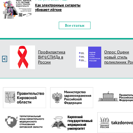
Как электронные сигареты
убивают лёгкие
Все статьи
Профилактика
Опрос Оцени
ВИЧ/СПИДа в
новый стиль
России
поликлиник Ро