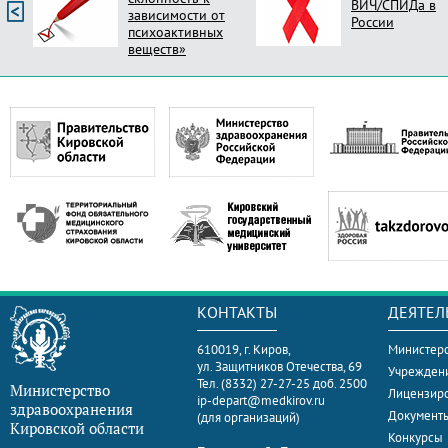
ВИЧ/СПИДа в
зависимости от
России
психоактивных
веществ»
КОНТАКТЫ
ДЕЯТЕЛ
610019, г. Киров,
Министерс
ул. Защитников Отечества, 69
Учрежден
Тел. (8332) 27-27-25 доб. 2500
Министерство
Лицензир
ip-depart@medkirov.ru
здравоохранения
Документ
(для организаций)
Кировской области
Конкурсы