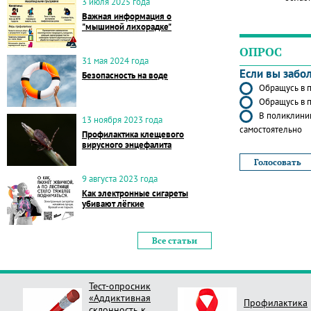
3 июля 2025 года
Важная информация о
"мышиной лихорадке"
ОПРОС
31 мая 2024 года
Если вы забо
Безопасность на воде
Обращусь в п
Обращусь в п
В поликлиник
13 ноября 2023 года
самостоятельно
Профилактика клещевого
вирусного энцефалита
9 августа 2023 года
Как электронные сигареты
убивают лёгкие
Все статьи
Тест-опросник
«Аддиктивная
Профилактика
склонность к