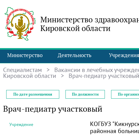
Министерство здравоохра
Кировской области
Министерство
Деятельность
Учреждени
Специалистам
>
Вакансии в лечебных учрежде
Кировской области
> Врач-педиатр участковы
По дате размещения
По должности
По органи
Врач-педиатр участковый
КОГБУЗ "Кикнурс
Учреждение
районная больни