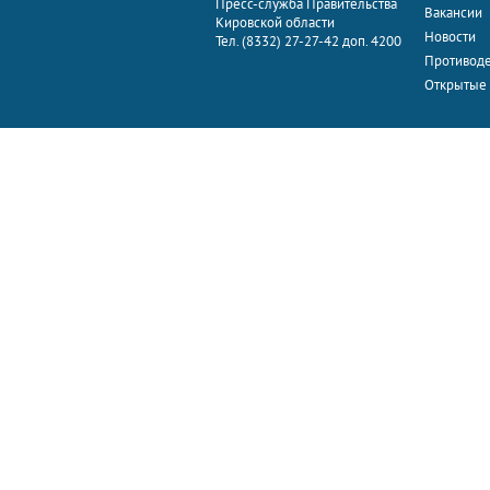
Пресс-служба Правительства
Вакансии
Кировской области
Новости
Тел. (8332) 27-27-42 доп. 4200
Противоде
Открытые