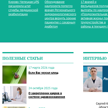
Кирово‑Чепецкая ЦРБ
Оборудование
17 врачей и
расширила штат
нацпроекта помогло
фельдшеров получ
службы медицинской
врачам Регионального
выплаты по нацпро
реабилитации
эндокринологического
«Продолжительная
центра вернуть зрение
активная жизнь» пр
пациентке с сахарным
трудоустройстве в
диабетом
районы в текущем 
ПОЛЕЗНЫЕ СТАТЬИ
ИНТЕРВЬЮ
17 марта 2026 года
Если Вас укусил клещ
Ра
24 октября 2025 года
О закреплении кадров в
системе здравоохранения
Сергей 
област