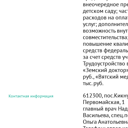
внеочередное пре
детском саду; ча
расходов на опла
услуг; дополнител
возможность вну
совместительства
повышение квали
средств федерал
за счет средств у
Трудоустройство 
«Земский доктор» 
руб., «Вятский ме
тыс. руб.
612300, пос.Кикну
Контактная информация
Первомайская, 1
главный врач На
Васильева, спец.
Ольга Анатольевн