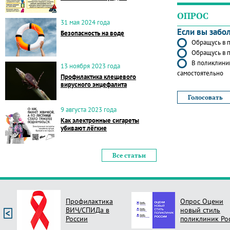
ОПРОС
31 мая 2024 года
Если вы забо
Безопасность на воде
Обращусь в п
Обращусь в п
В поликлиник
13 ноября 2023 года
самостоятельно
Профилактика клещевого
вирусного энцефалита
9 августа 2023 года
Как электронные сигареты
убивают лёгкие
Все статьи
Профилактика
Опрос Оцени
ВИЧ/СПИДа в
новый стиль
России
поликлиник Ро