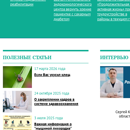
реабилитации
эндокринологического
«Продолжительная
центра вернуть зрение
активная жизнь» пр
пациентке с сахарным
трудоустройстве в
диабетом
районы в текущем 
ПОЛЕЗНЫЕ СТАТЬИ
ИНТЕРВЬЮ
17 марта 2026 года
Если Вас укусил клещ
Ра
24 октября 2025 года
О закреплении кадров в
системе здравоохранения
Сергей 
област
3 июля 2025 года
Важная информация о
"мышиной лихорадке"