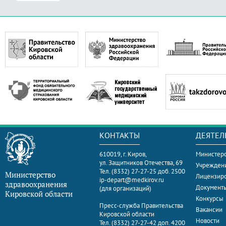
КОНТАКТЫ
ДЕЯТЕЛ
610019, г. Киров,
Министерс
ул. Защитников Отечества, 69
Учрежден
Тел. (8332) 27-27-25 доб. 2500
Министерство
Лицензир
ip-depart@medkirov.ru
здравоохранения
Документ
(для организаций)
Кировской области
Конкурсы
Пресс-служба Правительства
Вакансии
Кировской области
Новости
Тел. (8332) 27-27-42 доп. 4200