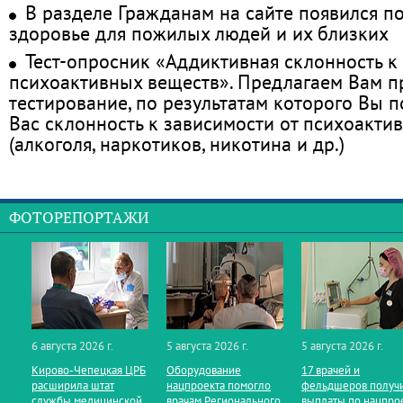
В разделе Гражданам на сайте появился п
здоровье для пожилых людей и их близких
Тест-опросник «Аддиктивная склонность к
психоактивных веществ». Предлагаем Вам 
тестирование, по результатам которого Вы по
Вас склонность к зависимости от психоакти
(алкоголя, наркотиков, никотина и др.)
ФОТОРЕПОРТАЖИ
6 августа 2026 г.
5 августа 2026 г.
5 августа 2026 г.
Кирово‑Чепецкая ЦРБ
Оборудование
17 врачей и
расширила штат
нацпроекта помогло
фельдшеров получ
службы медицинской
врачам Регионального
выплаты по нацпро