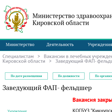
Министерство здравоохра
Кировской области
Министерство
Деятельность
Учреждени
Специалистам
>
Вакансии в лечебных учрежде
Кировской области
> Заведующий ФАП- фельд
По дате размещения
По должности
По органи
Заведующий ФАП- фельдшер
Вакансия закр
КОГБУЗ "Кикнурс
Учреждение