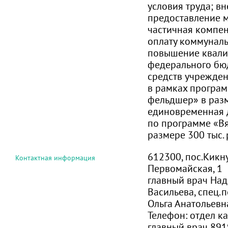
условия труда; в
предоставление м
частичная компен
оплату коммуналь
повышение квали
федерального бюд
средств учрежден
в рамках програм
фельдшер» в разме
единовременная 
по программе «Вя
размере 300 тыс. 
612300, пос.Кикну
Контактная информация
Первомайская, 1
главный врач На
Васильева, спец.
Ольга Анатольевн
Телефон:
отдел ка
главный врач 89