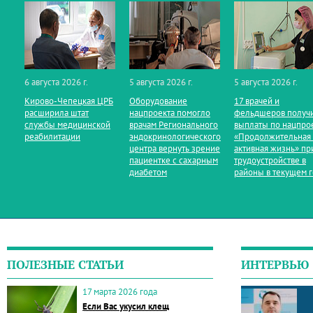
6 августа 2026 г.
5 августа 2026 г.
5 августа 2026 г.
Кирово‑Чепецкая ЦРБ
Оборудование
17 врачей и
расширила штат
нацпроекта помогло
фельдшеров получ
службы медицинской
врачам Регионального
выплаты по нацпро
реабилитации
эндокринологического
«Продолжительная
центра вернуть зрение
активная жизнь» пр
пациентке с сахарным
трудоустройстве в
диабетом
районы в текущем 
ПОЛЕЗНЫЕ СТАТЬИ
ИНТЕРВЬЮ
17 марта 2026 года
Если Вас укусил клещ