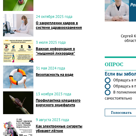
Ра
24 октября 2025 года
О закреплении кадров в
системе здравоохранения
Сергей 
област
3 июля 2025 года
Важная информация о
"мышиной лихорадке"
ОПРОС
31 мая 2024 года
Если вы забо
Безопасность на воде
Обращусь в п
Обращусь в п
В поликлиник
13 ноября 2023 года
самостоятельно
Профилактика клещевого
вирусного энцефалита
9 августа 2023 года
Как электронные сигареты
убивают лёгкие