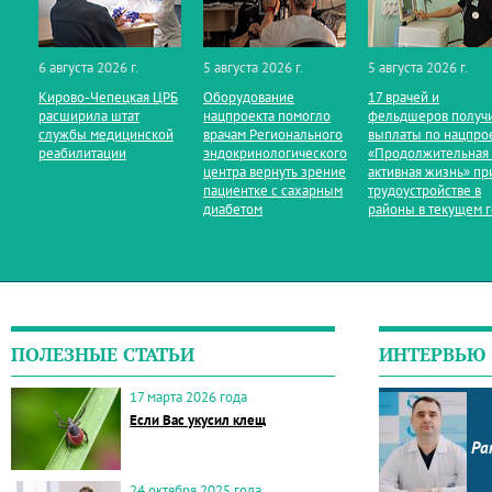
6 августа 2026 г.
5 августа 2026 г.
5 августа 2026 г.
Кирово‑Чепецкая ЦРБ
Оборудование
17 врачей и
расширила штат
нацпроекта помогло
фельдшеров получ
службы медицинской
врачам Регионального
выплаты по нацпро
реабилитации
эндокринологического
«Продолжительная
центра вернуть зрение
активная жизнь» пр
пациентке с сахарным
трудоустройстве в
диабетом
районы в текущем 
ПОЛЕЗНЫЕ СТАТЬИ
ИНТЕРВЬЮ
17 марта 2026 года
Если Вас укусил клещ
Ра
24 октября 2025 года