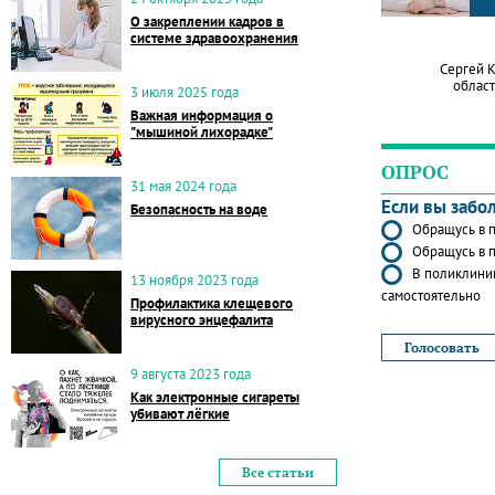
О закреплении кадров в
системе здравоохранения
Сергей 
област
3 июля 2025 года
Важная информация о
"мышиной лихорадке"
ОПРОС
31 мая 2024 года
Если вы забо
Безопасность на воде
Обращусь в п
Обращусь в п
В поликлиник
13 ноября 2023 года
самостоятельно
Профилактика клещевого
вирусного энцефалита
9 августа 2023 года
Как электронные сигареты
убивают лёгкие
Все статьи