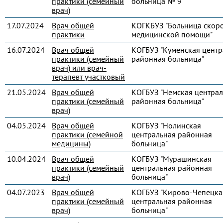
практики (семейный
больница № 9"
врач)
17.07.2024
Врач общей
КОГКБУЗ "Больница скор
практики
медицинской помощи"
16.07.2024
Врач общей
КОГБУЗ "Куменская центр
практики (семейный
районная больница"
врач) или врач-
терапевт участковый
21.05.2024
Врач общей
КОГБУЗ "Немская централ
практики (семейный
районная больница"
врач)
04.05.2024
Врач общей
КОГБУЗ "Нолинская
практики (семейной
центральная районная
медицины)
больница"
10.04.2024
Врач общей
КОГБУЗ "Мурашинская
практики (семейный
центральная районная
врач)
больница"
04.07.2023
Врач общей
КОГБУЗ "Кирово-Чепецка
практики (семейный
центральная районная
врач)
больница"