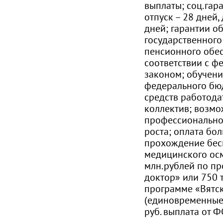
выплаты; соц.гар
отпуск – 28 дней,
дней; гарантии о
государственного
пенсионного обе
соответствии с 
законом; обучение
федерального бюд
средств работода
коллектив; возмо
профессионально
роста; оплата бо
прохождение бес
медицинского осм
млн.рублей по п
доктор» или 750 
программе «Вятс
(единовременные 
руб. выплата от 