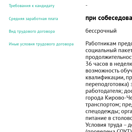
-
Требования к кандидату
при собеседов
Средняя заработная плата
бессрочный
Вид трудового договора
Работникам пред
Иные условия трудового договора
социальный пакет
продолжительнос
36 часов в недел
возможность обу
квалификации, п
переподготовка) з
работодателя; дос
города Кирово-Ч
транспортом; пр
спецодежды; орг
питание в столово
Условия труда – д
(проведена СОУТ)