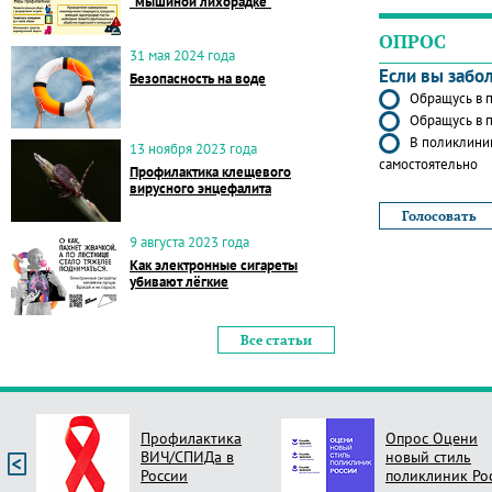
"мышиной лихорадке"
ОПРОС
31 мая 2024 года
Если вы забо
Безопасность на воде
Обращусь в п
Обращусь в п
В поликлиник
13 ноября 2023 года
самостоятельно
Профилактика клещевого
вирусного энцефалита
9 августа 2023 года
Как электронные сигареты
убивают лёгкие
Все статьи
Профилактика
Опрос Оцени
ВИЧ/СПИДа в
новый стиль
России
поликлиник Ро