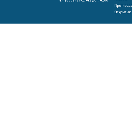
Тел. (8332) 27-27-42 доп. 4200
Противоде
Открытые