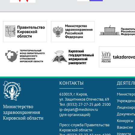
КОНТАКТЫ
ДЕЯТЕЛ
610019, г. Киров,
Министерс
ул. Защитников Отечества, 69
Учрежден
Тел. (8332) 27-27-25 доб. 2500
Министерство
Лицензир
ip-depart@medkirov.ru
здравоохранения
Документ
(для организаций)
Кировской области
Конкурсы
Пресс-служба Правительства
Вакансии
Кировской области
Новости