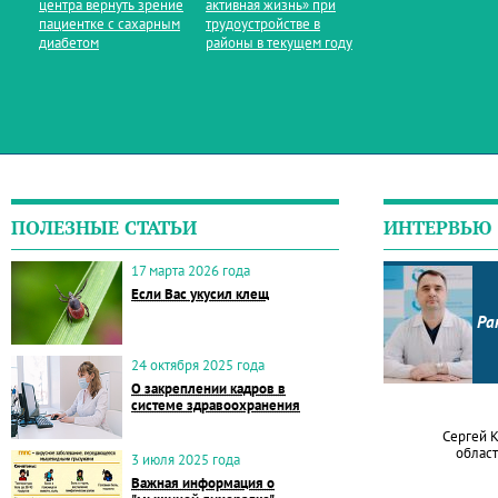
центра вернуть зрение
активная жизнь» при
пациентке с сахарным
трудоустройстве в
диабетом
районы в текущем году
ПОЛЕЗНЫЕ СТАТЬИ
ИНТЕРВЬЮ
17 марта 2026 года
Если Вас укусил клещ
Ра
24 октября 2025 года
О закреплении кадров в
системе здравоохранения
Сергей 
област
3 июля 2025 года
Важная информация о