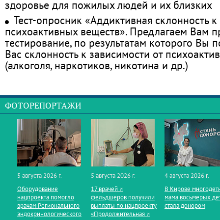
здоровье для пожилых людей и их близких
Тест-опросник «Аддиктивная склонность к
психоактивных веществ». Предлагаем Вам 
тестирование, по результатам которого Вы по
Вас склонность к зависимости от психоакти
(алкоголя, наркотиков, никотина и др.)
ФОТОРЕПОРТАЖИ
5 августа 2026 г.
5 августа 2026 г.
4 августа 2026 г.
Оборудование
17 врачей и
В Кирове многодет
нацпроекта помогло
фельдшеров получили
мама восьмерых де
врачам Регионального
выплаты по нацпроекту
стала донором
эндокринологического
«Продолжительная и