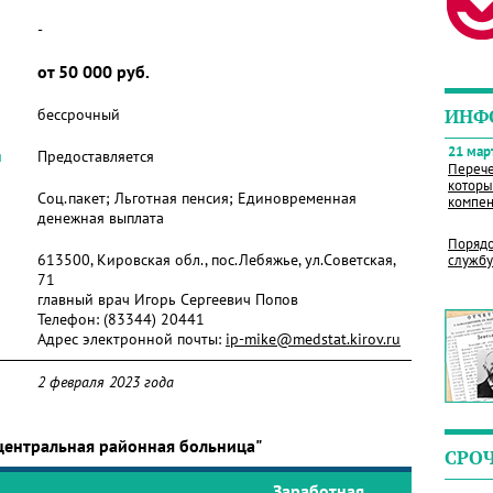
-
от 50 000 руб.
бессрочный
ИНФ
21 март
я
Предоставляется
Перече
которы
Соц.пакет; Льготная пенсия; Единовременная
компен
денежная выплата
Порядо
613500, Кировская обл., пос.Лебяжье, ул.Советская,
службу
71
главный врач Игорь Сергеевич Попов
Телефон:
(83344) 20441
Адрес электронной почты:
ip-mike@medstat.kirov.ru
2 февраля 2023 года
центральная районная больница"
СРО
Заработная