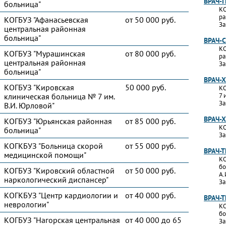
ВРАЧ-
больница"
КО
ра
КОГБУЗ "Афанасьевская
от 50 000 руб.
За
центральная районная
больница"
ВРАЧ-
КО
КОГБУЗ "Мурашинская
от 80 000 руб.
ра
центральная районная
За
больница"
ВРАЧ-
КОГБУЗ "Кировская
50 000 руб.
КО
клиническая больница № 7 им.
7 
За
В.И. Юрловой"
ВРАЧ-
КОГБУЗ "Юрьянская районная
от 85 000 руб.
КО
больница"
За
КОГКБУЗ "Больница скорой
от 55 000 руб.
ВРАЧ-
медицинской помощи"
КО
бо
КОГБУЗ "Кировский областной
от 50 000 руб.
А.
наркологический диспансер"
За
КОГКБУЗ "Центр кардиологии и
от 40 000 руб.
ВРАЧ-
неврологии"
КО
бо
КОГБУЗ "Нагорская центральная
от 40 000 до 65
За