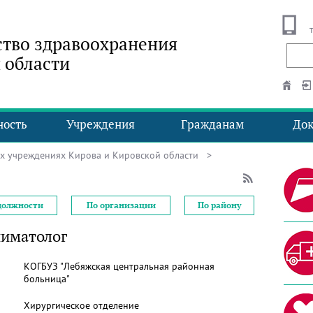
тво здравоохранения
 области
ность
Учреждения
Гражданам
До
ых учреждениях Кирова и Кировской области
>
должности
По организации
По району
ниматолог
КОГБУЗ "Лебяжская центральная районная
больница"
Хирургическое отделение