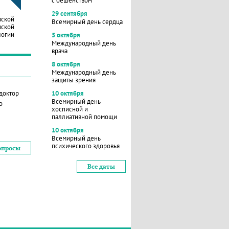
с бешенством
29 сентября
вской
Всемирный день сердца
нской
логии
5 октября
Международный день
врача
8 октября
Международный день
защиты зрения
 доктор
10 октября
Всемирный день
о
хосписной и
паллиативной помощи
10 октября
Всемирный день
психического здоровья
опросы
Все даты