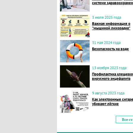
системе здравоохране
3 июля 2025 года
Важная информация о
"мышиной лихорадке"
31 мая 2024 года
Безопасность на воде
13 ноября 2023 года
Профилактика клещево
вирусного энцефалита
9 августа 2023 года
Как электронные сигар
убивают лёгкие
Все с