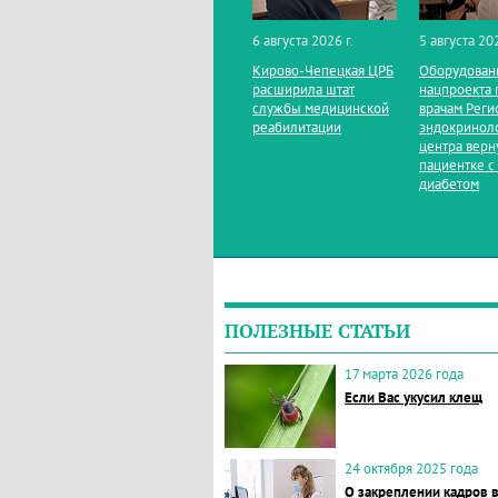
6 августа 2026 г.
5 августа 202
Кирово‑Чепецкая ЦРБ
Оборудован
расширила штат
нацпроекта 
службы медицинской
врачам Реги
реабилитации
эндокринол
центра верн
пациентке с
диабетом
ПОЛЕЗНЫЕ СТАТЬИ
17 марта 2026 года
Если Вас укусил клещ
24 октября 2025 года
О закреплении кадров 