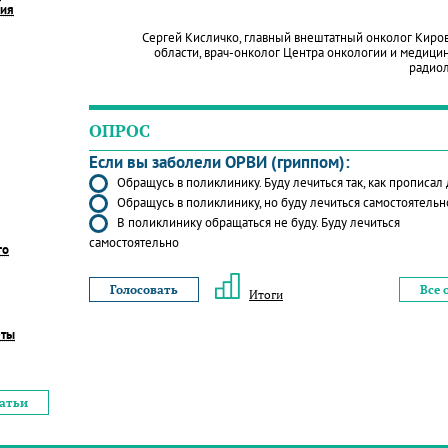
ния
Сергей Кисличко, главный внештатный онколог Киро
области, врач-онколог Центра онкологии и медици
радио
ОПРОС
Если вы заболели ОРВИ (гриппом):
Обращусь в поликлинику. Буду лечиться так, как прописал
Обращусь в поликлинику, но буду лечиться самостоятельн
В поликлинику обращаться не буду. Буду лечиться
самостоятельно
го
Все 
Итоги
еты
татьи