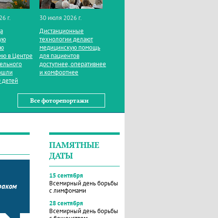
26 г.
30 июля 2026 г.
да
Дистанционные
ую
технологии делают
ую
медицинскую помощь
ию в Центре
для пациентов
тельного
доступнее, оперативнее
ошли
и комфортнее
 детей
Все фоторепортажи
ПАМЯТНЫЕ
ДАТЫ
15 сентября
Всемирный день борьбы
раком
с лимфомами
28 сентября
Всемирный день борьбы