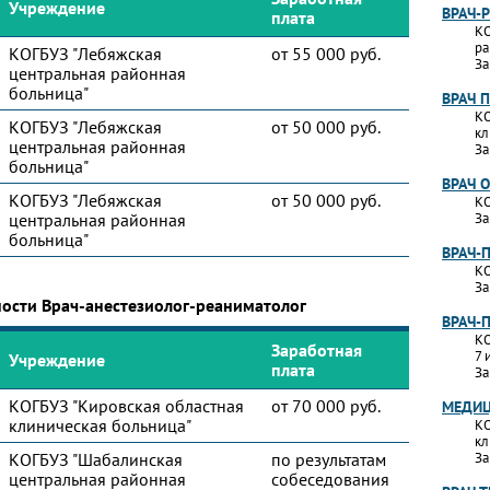
Учреждение
ВРАЧ-
плата
КО
ра
КОГБУЗ "Лебяжская
от 55 000 руб.
За
центральная районная
больница"
ВРАЧ 
КО
КОГБУЗ "Лебяжская
от 50 000 руб.
кл
центральная районная
За
больница"
ВРАЧ 
КОГБУЗ "Лебяжская
от 50 000 руб.
КО
центральная районная
За
больница"
ВРАЧ-
КО
За
ности Врач-анестезиолог-реаниматолог
ВРАЧ-
КО
Заработная
7 
Учреждение
плата
За
КОГБУЗ "Кировская областная
от 70 000 руб.
МЕДИЦ
клиническая больница"
КО
кл
КОГБУЗ "Шабалинская
по результатам
За
центральная районная
собеседования