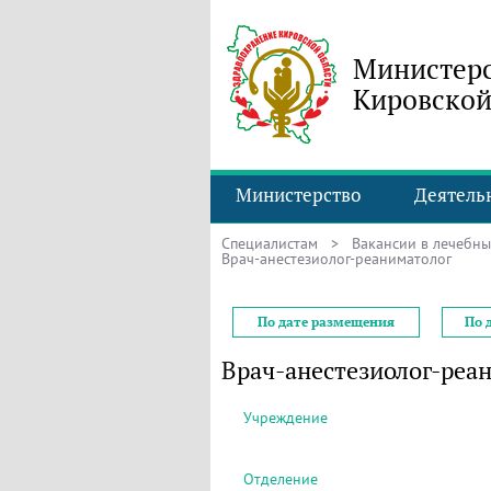
Министерс
Кировской
Министерство
Деятель
Специалистам
>
Вакансии в лечебн
Врач-анестезиолог-реаниматолог
По дате размещения
По 
Врач-анестезиолог-реа
Учреждение
Отделение