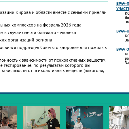
ВРАЧ-
УЧАСТ
изаций Кирова и области вместе с семьями приняли
КО
»
бо
За
ьных комплексов на февраль 2026 года
ВРАЧ-
м в случае смерти близкого человека
КО
ких организаций региона
За
появился подраздел Советы о здоровье для пожилых
ВРАЧ 
КО
ра
лонность к зависимости от психоактивных веществ».
За
 тестирование, по результатам которого Вы
 к зависимости от психоактивных веществ (алкоголя,