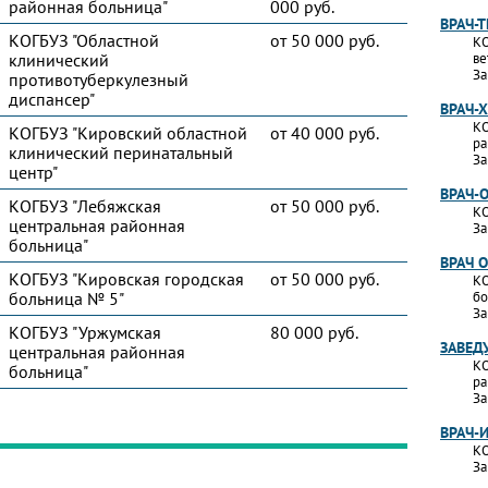
районная больница"
000 руб.
ВРАЧ-
КОГБУЗ "Областной
от 50 000 руб.
КО
клинический
ве
За
противотуберкулезный
диспансер"
ВРАЧ-
КО
КОГБУЗ "Кировский областной
от 40 000 руб.
ра
клинический перинатальный
За
центр"
ВРАЧ-
КОГБУЗ "Лебяжская
от 50 000 руб.
КО
центральная районная
За
больница"
ВРАЧ 
КОГБУЗ "Кировская городская
от 50 000 руб.
КО
больница № 5"
бо
За
КОГБУЗ "Уржумская
80 000 руб.
ЗАВЕД
центральная районная
КО
больница"
ра
За
ВРАЧ-
КО
За