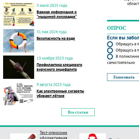
област
3 июля 2025 года
Важная информация о
"мышиной лихорадке"
ОПРОС
31 мая 2024 года
Если вы забо
Безопасность на воде
Обращусь в п
Обращусь в п
В поликлиник
13 ноября 2023 года
самостоятельно
Профилактика клещевого
вирусного энцефалита
9 августа 2023 года
Как электронные сигареты
убивают лёгкие
Все статьи
Тест-опросник
«Аддиктивная