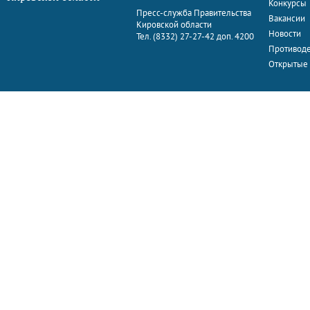
Конкурсы
Пресс-служба Правительства
Вакансии
Кировской области
Новости
Тел. (8332) 27-27-42 доп. 4200
Противоде
Открытые