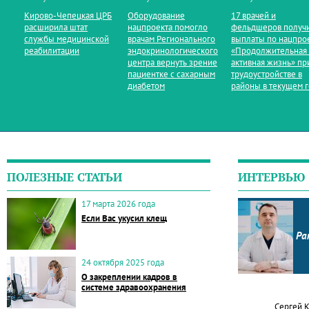
Кирово‑Чепецкая ЦРБ
Оборудование
17 врачей и
расширила штат
нацпроекта помогло
фельдшеров получ
службы медицинской
врачам Регионального
выплаты по нацпро
реабилитации
эндокринологического
«Продолжительная
центра вернуть зрение
активная жизнь» пр
пациентке с сахарным
трудоустройстве в
диабетом
районы в текущем 
ПОЛЕЗНЫЕ СТАТЬИ
ИНТЕРВЬЮ
17 марта 2026 года
Если Вас укусил клещ
Ра
24 октября 2025 года
О закреплении кадров в
системе здравоохранения
Сергей 