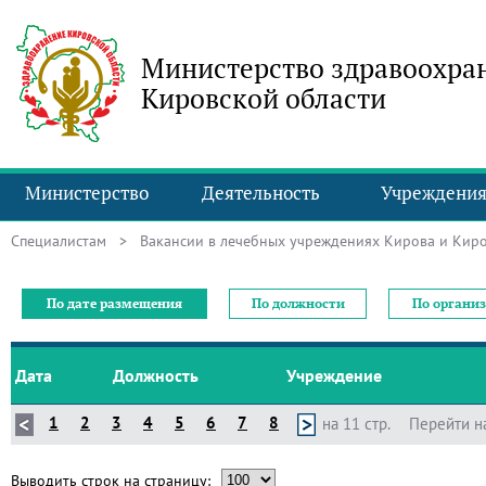
Министерство здравоохра
Кировской области
Министерство
Деятельность
Учреждени
Специалистам
> Вакансии в лечебных учреждениях Кирова и Киро
По дате размещения
По должности
По органи
Дата
Должность
Учреждение
1
2
3
4
5
6
7
8
на 11 стр.
Перейти н
Выводить строк на страницу: