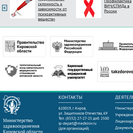
Профилактика
склонность к
ВИЧ/СПИДа в
зависимости от
России
психоактивных
веществ»
КОНТАКТЫ
ДЕЯТЕЛ
610019, г. Киров,
Министерс
ул. Защитников Отечества, 69
Учрежден
Тел. (8332) 27-27-25 доб. 2500
Министерство
Лицензир
ip-depart@medkirov.ru
здравоохранения
Документ
(для организаций)
Кировской области