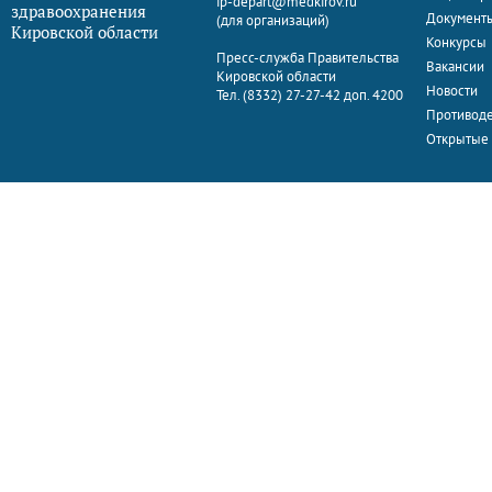
ip-depart@medkirov.ru
здравоохранения
Документ
(для организаций)
Кировской области
Конкурсы
Пресс-служба Правительства
Вакансии
Кировской области
Новости
Тел. (8332) 27-27-42 доп. 4200
Противоде
Открытые