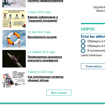
системе здравоохранения
Сергей 
област
3 июля 2025 года
Важная информация о
"мышиной лихорадке"
ОПРОС
31 мая 2024 года
Если вы забо
Безопасность на воде
Обращусь в п
Обращусь в п
В поликлиник
13 ноября 2023 года
самостоятельно
Профилактика клещевого
вирусного энцефалита
9 августа 2023 года
Как электронные сигареты
убивают лёгкие
Все статьи