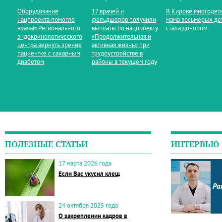
Оборудование
17 врачей и
В Кирове многодет
нацпроекта помогло
фельдшеров получили
мама восьмерых де
врачам Регионального
выплаты по нацпроекту
стала донором
эндокринологического
«Продолжительная и
центра вернуть зрение
активная жизнь» при
пациентке с сахарным
трудоустройстве в
диабетом
районы в текущем году
ПОЛЕЗНЫЕ СТАТЬИ
ИНТЕРВЬЮ
17 марта 2026 года
Если Вас укусил клещ
Ра
24 октября 2025 года
О закреплении кадров в