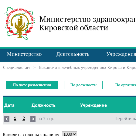
Министерство здравоохра
Кировской области
Министерство
Деятельность
Учреждени
Специалистам
> Вакансии в лечебных учреждениях Кирова и Киро
По дате размещения
По должности
По органи
Дата
Должность
Учреждение
1
2
на 2 стр.
Перейти н
Выводить строк на страницу: