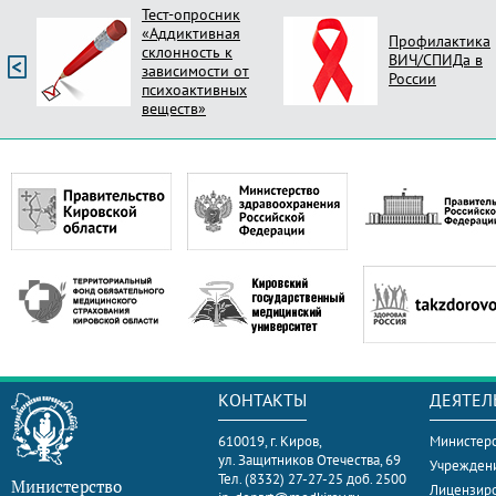
Тест-опросник
«Аддиктивная
Профилактика
склонность к
ВИЧ/СПИДа в
зависимости от
России
психоактивных
веществ»
КОНТАКТЫ
ДЕЯТЕЛ
610019, г. Киров,
Министерс
ул. Защитников Отечества, 69
Учрежден
Тел. (8332) 27-27-25 доб. 2500
Министерство
Лицензир