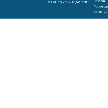
Новости
Тел. (8332) 27-27-42 доп. 4200
Противоде
Открытые