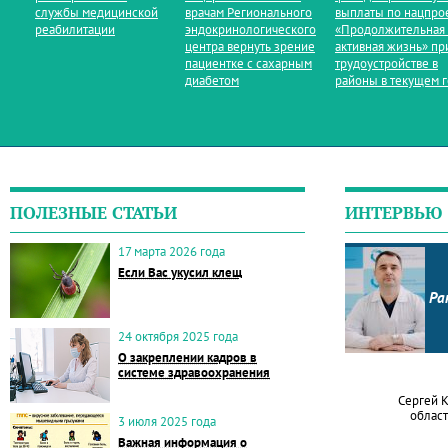
службы медицинской
врачам Регионального
выплаты по нацпро
реабилитации
эндокринологического
«Продолжительная
центра вернуть зрение
активная жизнь» пр
пациентке с сахарным
трудоустройстве в
диабетом
районы в текущем 
ПОЛЕЗНЫЕ СТАТЬИ
ИНТЕРВЬЮ
17 марта 2026 года
Если Вас укусил клещ
Ра
24 октября 2025 года
О закреплении кадров в
системе здравоохранения
Сергей 
област
3 июля 2025 года
Важная информация о