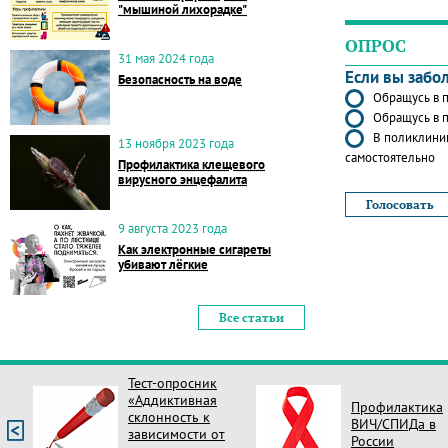
"мышиной лихорадке"
ОПРОС
31 мая 2024 года
Если вы забо
Безопасность на воде
Обращусь в п
Обращусь в п
В поликлиник
13 ноября 2023 года
самостоятельно
Профилактика клещевого
вирусного энцефалита
9 августа 2023 года
Как электронные сигареты
убивают лёгкие
Все статьи
Тест-опросник
«Аддиктивная
Профилактика
склонность к
ВИЧ/СПИДа в
зависимости от
России