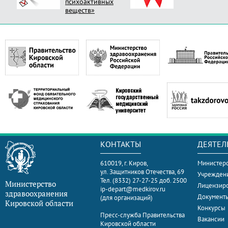
психоактивных
веществ»
КОНТАКТЫ
ДЕЯТЕЛ
610019, г. Киров,
Министерс
ул. Защитников Отечества, 69
Учрежден
Тел. (8332) 27-27-25 доб. 2500
Министерство
Лицензир
ip-depart@medkirov.ru
здравоохранения
Документ
(для организаций)
Кировской области
Конкурсы
Пресс-служба Правительства
Вакансии
Кировской области