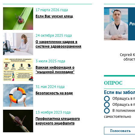
17 марта 2026 года
Если Вас укусил клещ
Ра
24 октября 2025 года
О закреплении кадров в
системе здравоохранения
Сергей 
област
3 июля 2025 года
Важная информация о
"мышиной лихорадке"
ОПРОС
31 мая 2024 года
Если вы забо
Безопасность на воде
Обращусь в п
Обращусь в п
В поликлиник
13 ноября 2023 года
самостоятельно
Профилактика клещевого
вирусного энцефалита