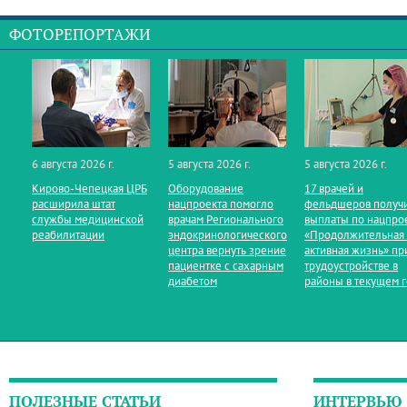
ФОТОРЕПОРТАЖИ
6 августа 2026 г.
5 августа 2026 г.
5 августа 2026 г.
Кирово‑Чепецкая ЦРБ
Оборудование
17 врачей и
расширила штат
нацпроекта помогло
фельдшеров получ
службы медицинской
врачам Регионального
выплаты по нацпро
реабилитации
эндокринологического
«Продолжительная
центра вернуть зрение
активная жизнь» пр
пациентке с сахарным
трудоустройстве в
диабетом
районы в текущем 
ПОЛЕЗНЫЕ СТАТЬИ
ИНТЕРВЬЮ