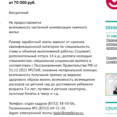
от 70 000 руб.
бессрочный
я
Не предоставляется
возможность частичной компенсации съемного
ИНФ
жилья
21 март
Перече
Размер заработной платы зависит от наличия
которы
квалификационной категории по специальности,
компен
стажа и объемов выполняемой работы; Соцпакет;
дополнительный отпуск 14 к.д.; доплата молодым
Порядо
специалистам; специальная социальная выплата в
службу
соответствии с Постановлением Правительства РФ от
31.12.2022 №2568; оказание материальной помощи;
возможность получения премии за ведение
здорового образа жизни; возможность возмещения
расходов на детский сад до достижения ребенком
возраста 3-х лет; путевки в детские санатории,
льготные билеты в театр и т.д.
Телефон:
отдел кадров (8332) 38-50-06,
Поликлиника №2 (8332) 69-21-26
СРО
Адрес электронной почты:
kkdc@medkirov.ru