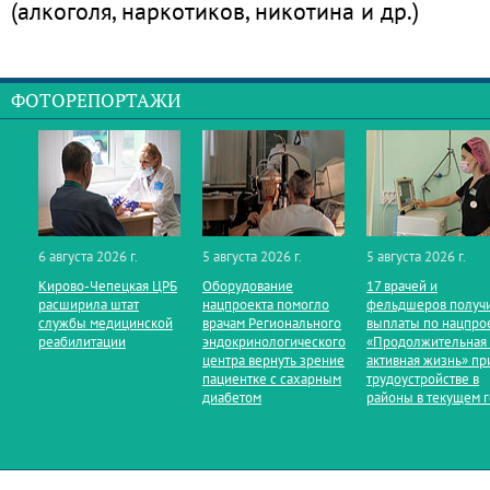
(алкоголя, наркотиков, никотина и др.)
ФОТОРЕПОРТАЖИ
6 августа 2026 г.
5 августа 2026 г.
5 августа 2026 г.
Кирово‑Чепецкая ЦРБ
Оборудование
17 врачей и
расширила штат
нацпроекта помогло
фельдшеров получ
службы медицинской
врачам Регионального
выплаты по нацпро
реабилитации
эндокринологического
«Продолжительная
центра вернуть зрение
активная жизнь» пр
пациентке с сахарным
трудоустройстве в
диабетом
районы в текущем 