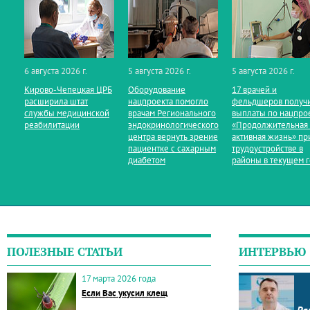
6 августа 2026 г.
5 августа 2026 г.
5 августа 2026 г.
Кирово‑Чепецкая ЦРБ
Оборудование
17 врачей и
расширила штат
нацпроекта помогло
фельдшеров получ
службы медицинской
врачам Регионального
выплаты по нацпро
реабилитации
эндокринологического
«Продолжительная
центра вернуть зрение
активная жизнь» пр
пациентке с сахарным
трудоустройстве в
диабетом
районы в текущем 
ПОЛЕЗНЫЕ СТАТЬИ
ИНТЕРВЬЮ
17 марта 2026 года
Если Вас укусил клещ