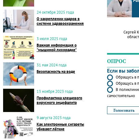
Ра
24 октября 2025 года
О закреплении кадров в
системе здравоохранения
Сергей 
област
3 июля 2025 года
Важная информация о
"мышиной лихорадке"
ОПРОС
31 мая 2024 года
Если вы забо
Безопасность на воде
Обращусь в п
Обращусь в п
В поликлиник
13 ноября 2023 года
самостоятельно
Профилактика клещевого
вирусного энцефалита
9 августа 2023 года
Как электронные сигареты
убивают лёгкие