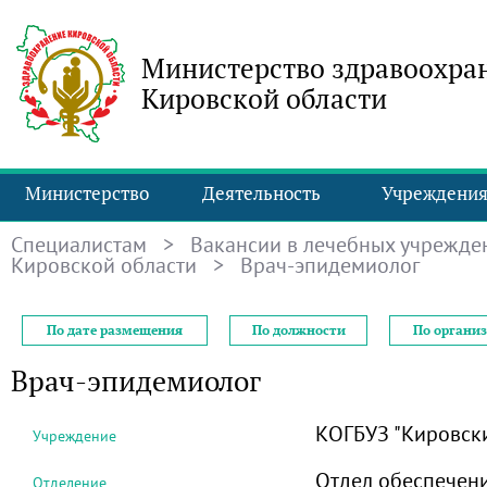
Министерство здравоохра
Кировской области
Министерство
Деятельность
Учреждени
Специалистам
>
Вакансии в лечебных учрежде
Кировской области
> Врач-эпидемиолог
По дате размещения
По должности
По органи
Врач-эпидемиолог
КОГБУЗ "Кировски
Учреждение
Отдел обеспечен
Отделение