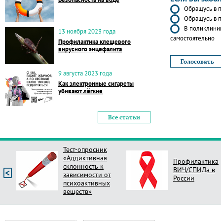
Обращусь в п
Обращусь в п
В поликлиник
13 ноября 2023 года
самостоятельно
Профилактика клещевого
вирусного энцефалита
9 августа 2023 года
Как электронные сигареты
убивают лёгкие
Все статьи
Тест-опросник
«Аддиктивная
Профилактика
склонность к
ВИЧ/СПИДа в
зависимости от
России
психоактивных
веществ»