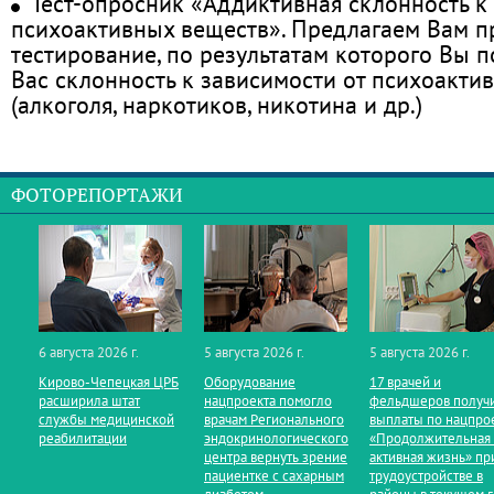
Тест-опросник «Аддиктивная склонность к
психоактивных веществ». Предлагаем Вам 
тестирование, по результатам которого Вы по
Вас склонность к зависимости от психоакти
(алкоголя, наркотиков, никотина и др.)
ФОТОРЕПОРТАЖИ
6 августа 2026 г.
5 августа 2026 г.
5 августа 2026 г.
Кирово‑Чепецкая ЦРБ
Оборудование
17 врачей и
расширила штат
нацпроекта помогло
фельдшеров получ
службы медицинской
врачам Регионального
выплаты по нацпро
реабилитации
эндокринологического
«Продолжительная
центра вернуть зрение
активная жизнь» пр
пациентке с сахарным
трудоустройстве в