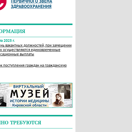
ПЕРВИЧНОГО ЗВЕНА
ЗДРАВООХРАНЕНИЯ
ОРМАЦИЯ
а 2025 г.
нь вакантных должностей, при замещении
х осуществляются единовременные
сационные выплаты
к поступления граждан на гражданскую
ЧНО ТРЕБУЮТСЯ