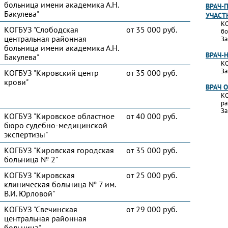
больница имени академика А.Н.
ВРАЧ-
Бакулева"
УЧАСТ
КО
КОГБУЗ "Слободская
от 35 000 руб.
бо
центральная районная
За
больница имени академика А.Н.
ВРАЧ-
Бакулева"
КО
За
КОГБУЗ "Кировский центр
от 35 000 руб.
крови"
ВРАЧ 
КО
ра
За
КОГБУЗ "Кировское областное
от 40 000 руб.
бюро судебно-медицинской
экспертизы"
КОГБУЗ "Кировская городская
от 35 000 руб.
больница № 2"
КОГБУЗ "Кировская
от 25 000 руб.
клиническая больница № 7 им.
В.И. Юрловой"
КОГБУЗ "Свечинская
от 29 000 руб.
центральная районная
больница"