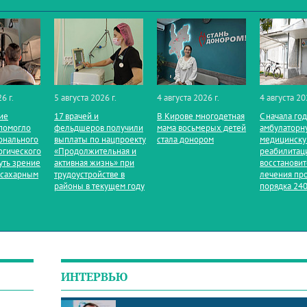
6 г.
5 августа 2026 г.
4 августа 2026 г.
4 августа 20
ие
17 врачей и
В Кирове многодетная
С начала го
помогло
фельдшеров получили
мама восьмерых детей
амбулаторн
онального
выплаты по нацпроекту
стала донором
медицинск
огического
«Продолжительная и
реабилитац
уть зрение
активная жизнь» при
восстанови
 сахарным
трудоустройстве в
лечения пр
районы в текущем году
порядка 240
ИНТЕРВЬЮ