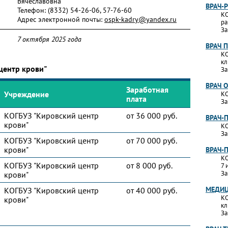
Вячеславовна
ВРАЧ-
Телефон:
(8332) 54-26-06, 57-76-60
КО
Адрес электронной почты:
ospk-kadry@yandex.ru
ра
За
7 октября 2025 года
ВРАЧ 
КО
кл
центр крови"
За
ВРАЧ 
Заработная
Учреждение
КО
плата
За
КОГБУЗ "Кировский центр
от 36 000 руб.
ВРАЧ-
крови"
КО
За
КОГБУЗ "Кировский центр
от 70 000 руб.
крови"
ВРАЧ-
КО
КОГБУЗ "Кировский центр
от 8 000 руб.
7 
За
крови"
МЕДИЦ
КОГБУЗ "Кировский центр
от 40 000 руб.
КО
крови"
кл
За