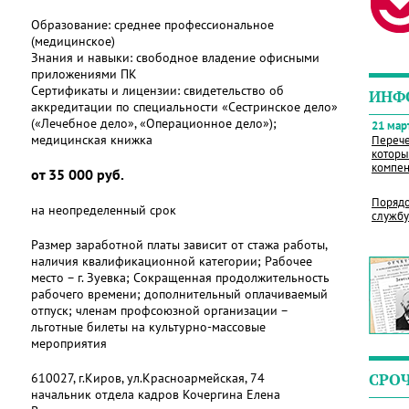
Образование:
среднее профессиональное
(медицинское)
Знания и навыки:
свободное владение офисными
приложениями ПК
Сертификаты и лицензии:
свидетельство об
ИНФ
аккредитации по специальности «Сестринское дело»
(«Лечебное дело», «Операционное дело»);
21 март
медицинская книжка
Перече
которы
компен
от 35 000 руб.
Порядо
на неопределенный срок
службу
Размер заработной платы зависит от стажа работы,
наличия квалификационной категории; Рабочее
место – г. Зуевка; Сокращенная продолжительность
рабочего времени; дополнительный оплачиваемый
отпуск; членам профсоюзной организации –
льготные билеты на культурно-массовые
мероприятия
610027, г.Киров, ул.Красноармейская, 74
СРО
начальник отдела кадров Кочергина Елена