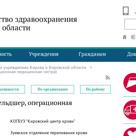
тво здравоохранения
 области
ность
Учреждения
Гражданам
До
ых учреждениях Кирова и Кировской области
>
ционная медицинская сестра)
должности
По организации
По району
ельдшер, операционная
КОГБУЗ "Кировский центр крови"
Зуевское отделение переливания крови