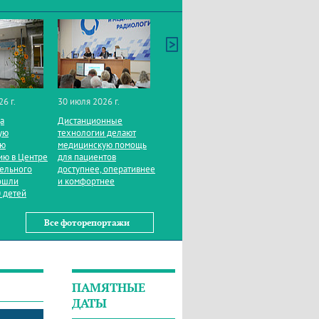
26 г.
30 июля 2026 г.
да
Дистанционные
ую
технологии делают
ую
медицинскую помощь
ию в Центре
для пациентов
тельного
доступнее, оперативнее
ошли
и комфортнее
 детей
Все фоторепортажи
ПАМЯТНЫЕ
ДАТЫ