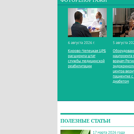
ФОТОРЕПОРТАЖИ
6 августа 2026 г.
5 августа 202
Кирово‑Чепецкая ЦРБ
Оборудован
расширила штат
нацпроекта 
службы медицинской
врачам Реги
реабилитации
эндокринол
центра верн
пациентке с
диабетом
ПОЛЕЗНЫЕ СТАТЬИ
17 марта 2026 года