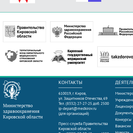
КОНТАКТЫ
ДЕЯТЕЛ
610019, г. Киров,
Министерс
ул. Защитников Отечества, 69
Учрежден
Тел. (8332) 27-27-25 доб. 2500
Министерство
Лицензир
ip-depart@medkirov.ru
здравоохранения
Документ
(для организаций)
Кировской области
Конкурсы
Пресс-служба Правительства
Вакансии
Кировской области
Новости