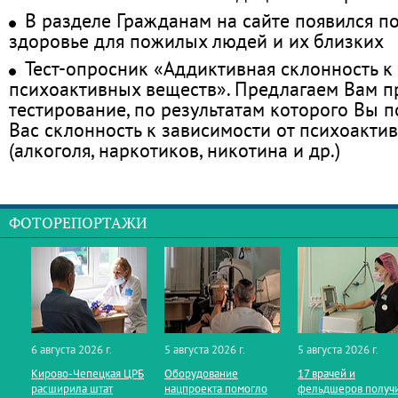
В разделе Гражданам на сайте появился п
здоровье для пожилых людей и их близких
Тест-опросник «Аддиктивная склонность к
психоактивных веществ». Предлагаем Вам 
тестирование, по результатам которого Вы по
Вас склонность к зависимости от психоакти
(алкоголя, наркотиков, никотина и др.)
ФОТОРЕПОРТАЖИ
6 августа 2026 г.
5 августа 2026 г.
5 августа 2026 г.
Кирово‑Чепецкая ЦРБ
Оборудование
17 врачей и
расширила штат
нацпроекта помогло
фельдшеров получ