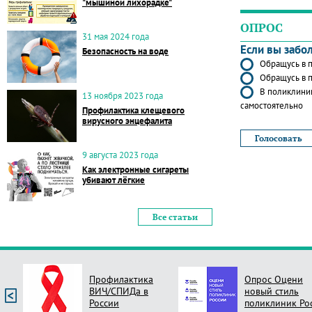
"мышиной лихорадке"
ОПРОС
31 мая 2024 года
Если вы забо
Безопасность на воде
Обращусь в п
Обращусь в п
В поликлиник
13 ноября 2023 года
самостоятельно
Профилактика клещевого
вирусного энцефалита
9 августа 2023 года
Как электронные сигареты
убивают лёгкие
Все статьи
Профилактика
Опрос Оцени
ВИЧ/СПИДа в
новый стиль
России
поликлиник Ро