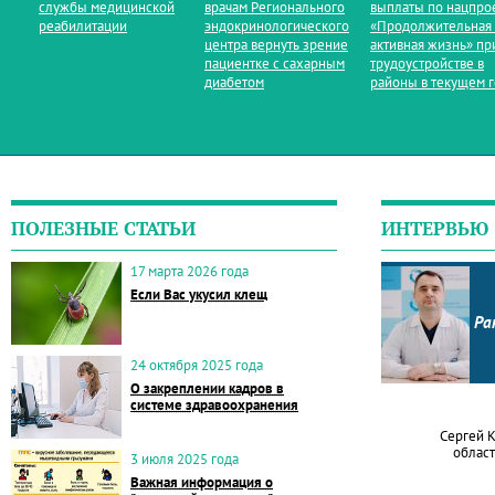
службы медицинской
врачам Регионального
выплаты по нацпро
реабилитации
эндокринологического
«Продолжительная
центра вернуть зрение
активная жизнь» пр
пациентке с сахарным
трудоустройстве в
диабетом
районы в текущем 
ПОЛЕЗНЫЕ СТАТЬИ
ИНТЕРВЬЮ
17 марта 2026 года
Если Вас укусил клещ
Ра
24 октября 2025 года
О закреплении кадров в
системе здравоохранения
Сергей 
област
3 июля 2025 года
Важная информация о