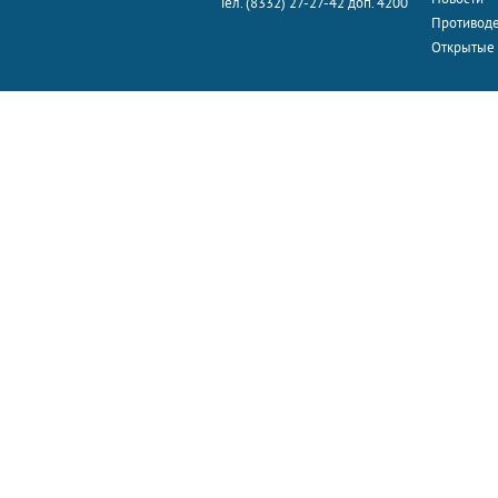
Тел. (8332) 27-27-42 доп. 4200
Противоде
Открытые