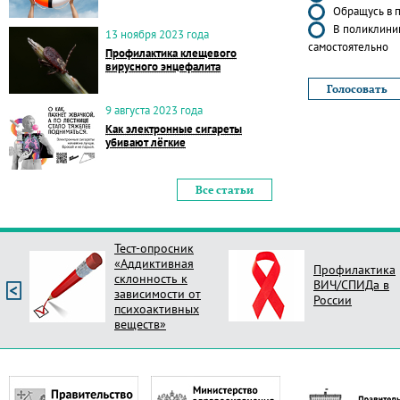
Обращусь в п
В поликлиник
13 ноября 2023 года
самостоятельно
Профилактика клещевого
вирусного энцефалита
9 августа 2023 года
Как электронные сигареты
убивают лёгкие
Все статьи
Тест-опросник
«Аддиктивная
Профилактика
склонность к
ВИЧ/СПИДа в
зависимости от
России
психоактивных
веществ»