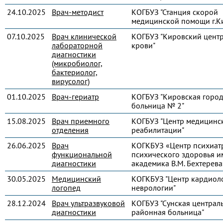
24.10.2025
Врач-методист
КОГБУЗ "Станция скорой
медицинской помощи г.К
07.10.2025
Врач клинической
КОГБУЗ "Кировский цент
лабораторной
крови"
диагностики
(микробиолог,
бактериолог,
вирусолог)
01.10.2025
Врач-гериатр
КОГБУЗ "Кировская город
больница № 2"
15.08.2025
Врач приемного
КОГБУЗ "Центр медицинс
отделения
реабилитации"
26.06.2025
Врач
КОГКБУЗ «Центр психиат
функциональной
психического здоровья и
диагностики
академика В.М. Бехтерева
30.05.2025
Медицинский
КОГКБУЗ "Центр кардиол
логопед
неврологии"
28.12.2024
Врач ультразвуковой
КОГБУЗ "Сунская централ
диагностики
районная больница"