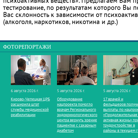
психоактивных веществ». Предлагаем Вам 
тестирование, по результатам которого Вы по
Вас склонность к зависимости от психоакти
(алкоголя, наркотиков, никотина и др.)
ФОТОРЕПОРТАЖИ
6 августа 2026 г.
5 августа 2026 г.
5 августа 2026 г.
Кирово‑Чепецкая ЦРБ
Оборудование
17 врачей и
расширила штат
нацпроекта помогло
фельдшеров получ
службы медицинской
врачам Регионального
выплаты по нацпро
реабилитации
эндокринологического
«Продолжительная
центра вернуть зрение
активная жизнь» пр
пациентке с сахарным
трудоустройстве в
диабетом
районы в текущем 