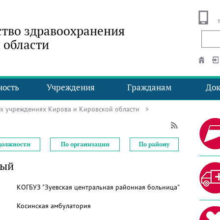
тво здравоохранения
 области
ность
Учреждения
Гражданам
До
ых учреждениях Кирова и Кировской области
>
должности
По организации
По району
вый
КОГБУЗ "Зуевская центральная районная больница"
Косинская амбулатория