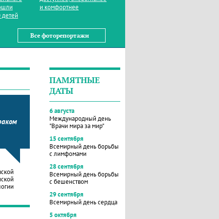
ошли
и комфортнее
 детей
Все фоторепортажи
ПАМЯТНЫЕ
ДАТЫ
6 августа
Международный день
раком
"Врачи мира за мир"
15 сентября
Всемирный день борьбы
с лимфомами
28 сентября
вской
Всемирный день борьбы
нской
с бешенством
логии
29 сентября
Всемирный день сердца
5 октября