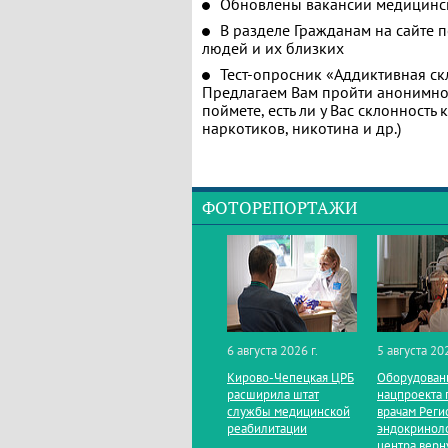
Обновлены вакансии медицинс
В разделе Гражданам на сайте 
людей и их близких
Тест-опросник «Аддиктивная ск
Предлагаем Вам пройти анонимное
поймете, есть ли у Вас склонность
наркотиков, никотина и др.)
ФОТОРЕПОРТАЖИ
6 августа 2026 г.
5 августа 202
Кирово‑Чепецкая ЦРБ
Оборудован
расширила штат
нацпроекта 
службы медицинской
врачам Реги
реабилитации
эндокринол
центра верн