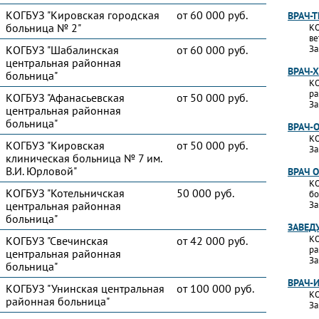
КОГБУЗ "Кировская городская
от 60 000 руб.
ВРАЧ-
больница № 2"
КО
ве
КОГБУЗ "Шабалинская
от 60 000 руб.
За
центральная районная
ВРАЧ-
больница"
КО
ра
КОГБУЗ "Афанасьевская
от 50 000 руб.
За
центральная районная
больница"
ВРАЧ-
КО
КОГБУЗ "Кировская
от 50 000 руб.
За
клиническая больница № 7 им.
В.И. Юрловой"
ВРАЧ 
КО
КОГБУЗ "Котельничская
50 000 руб.
бо
центральная районная
За
больница"
ЗАВЕД
КО
КОГБУЗ "Свечинская
от 42 000 руб.
ра
центральная районная
За
больница"
ВРАЧ-
КОГБУЗ "Унинская центральная
от 100 000 руб.
КО
районная больница"
За