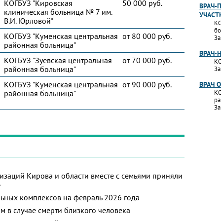
КОГБУЗ "Кировская
50 000 руб.
ВРАЧ-
клиническая больница № 7 им.
УЧАСТ
В.И. Юрловой"
КО
бо
КОГБУЗ "Куменская центральная
от 80 000 руб.
За
районная больница"
ВРАЧ-
КОГБУЗ "Зуевская центральная
от 70 000 руб.
КО
районная больница"
За
КОГБУЗ "Куменская центральная
от 90 000 руб.
ВРАЧ 
районная больница"
КО
ра
За
изаций Кирова и области вместе с семьями приняли
»
ьных комплексов на февраль 2026 года
м в случае смерти близкого человека