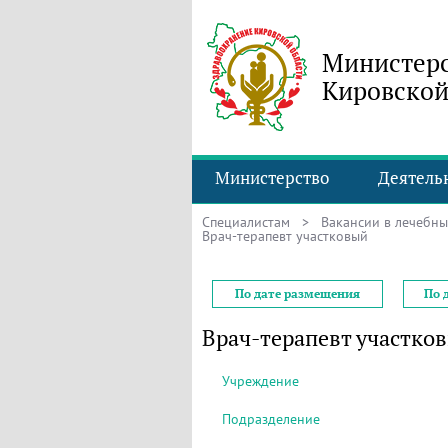
Министерс
Кировской
Министерство
Деятель
Специалистам
>
Вакансии в лечебн
Врач-терапевт участковый
По дате размещения
По 
Врач-терапевт участко
Учреждение
Подразделение