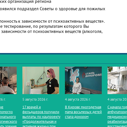
ких организаций региона
появился подраздел Советы о здоровье для пожилых
лонность к зависимости от психоактивных веществ».
 тестирование, по результатам которого Вы
 к зависимости от психоактивных веществ (алкоголя,
6 г.
5 августа 2026 г.
4 августа 2026 г.
4 августа 20
ие
17 врачей и
В Кирове многодетная
С начала го
помогло
фельдшеров получили
мама восьмерых детей
амбулаторн
онального
выплаты по нацпроекту
стала донором
медицинск
огического
«Продолжительная и
реабилитац
уть зрение
активная жизнь» при
восстанови