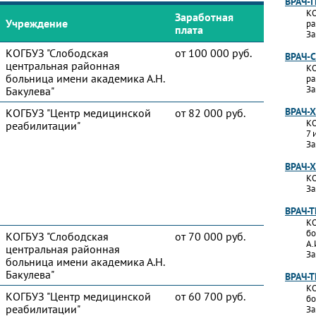
ВРАЧ-
КО
Заработная
Учреждение
ра
плата
За
КОГБУЗ "Слободская
от 100 000 руб.
ВРАЧ-
центральная районная
КО
больница имени академика А.Н.
ра
За
Бакулева"
ВРАЧ-
КОГБУЗ "Центр медицинской
от 82 000 руб.
КО
реабилитации"
7 
За
ВРАЧ-
КО
За
ВРАЧ-
КО
бо
КОГБУЗ "Слободская
от 70 000 руб.
А.
центральная районная
За
больница имени академика А.Н.
Бакулева"
ВРАЧ-
КО
КОГБУЗ "Центр медицинской
от 60 700 руб.
бо
реабилитации"
За