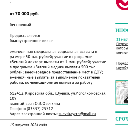
-
от 70 000 руб.
бессрочный
ИНФ
я
Предоставляется
21 март
благоустроенное жилье
Перече
которы
ежемесячная специальная социальная выплата в
компен
размере 50 тыс. рублей; участие в программе
«Земский доктор» выплаты от 1 млн. рублей; участие
Порядо
в программе «Вятский медик» выплаты 500 тыс.
службу
рублей; внеочередное предоставление мест в ДОУ;
ежемесячные выплаты за выполнение показателей
работы; компенсационные выплаты за работу
612412, Кировская обл., г.Зуевка, ул.Исполкомовская,
109
главный врач О.В. Овечкина
Телефон:
(83337) 25712
Адрес электронной почты:
zuevskaycrb@mail.ru
СРО
15 августа 2024 года