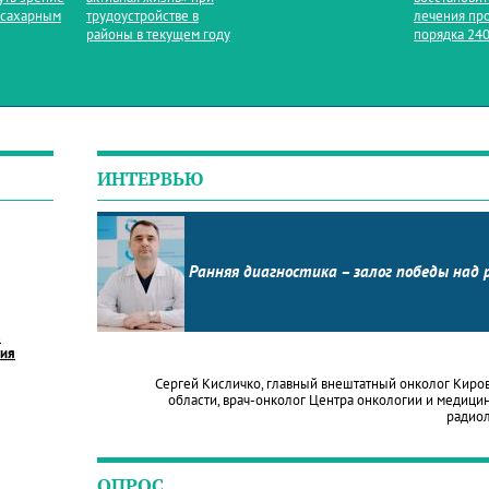
 сахарным
трудоустройстве в
лечения пр
районы в текущем году
порядка 240
ИНТЕРВЬЮ
Ранняя диагностика – залог победы над 
в
ния
Сергей Кисличко, главный внештатный онколог Киро
области, врач-онколог Центра онкологии и медици
радио
ОПРОС