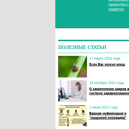
пациентке с
диабетом
ПОЛЕЗНЫЕ СТАТЬИ
17 марта 2026 года
Если Вас укусил клещ
24 октября 2025 года
О закреплении кадров 
системе здравоохране
3 июля 2025 года
Важная информация о
"мышиной лихорадке"