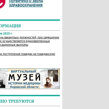
ПЕРВИЧНОГО ЗВЕНА
ЗДРАВООХРАНЕНИЯ
ОРМАЦИЯ
а 2025 г.
нь вакантных должностей, при замещении
х осуществляются единовременные
сационные выплаты
к поступления граждан на гражданскую
ЧНО ТРЕБУЮТСЯ