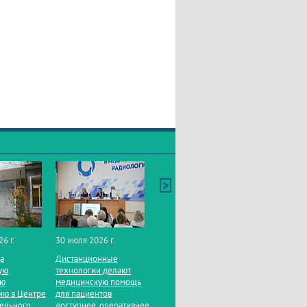
26 г.
30 июля 2026 г.
да
Дистанционные
ую
технологии делают
ую
медицинскую помощь
ию в Центре
для пациентов
тельного
доступнее, оперативнее