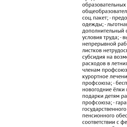
образовательных
общеобразователь
соц. пакет; - пред
одежды; - льготная
дополнительный о
условия труда; - 
непрерывной рабо
листков нетрудос
субсидия на возм
расходов в летних
членам профсоюза
курортное лечени
профсоюза; - бес
новогодние ёлки 
подарки детям р
профсоюза; - гар
государственного
пенсионного обе
соответствии с 