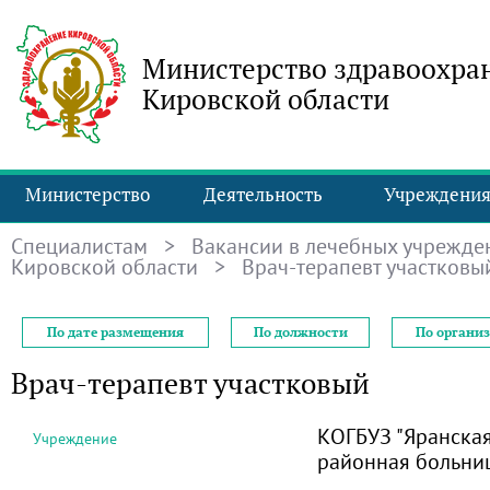
Министерство здравоохра
Кировской области
Министерство
Деятельность
Учреждени
Специалистам
>
Вакансии в лечебных учрежде
Кировской области
> Врач-терапевт участковы
По дате размещения
По должности
По органи
Врач-терапевт участковый
КОГБУЗ "Яранска
Учреждение
районная больни