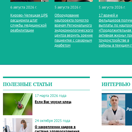
6 августа 2026 г.
5 августа 2026 г.
5 августа 2026 г.
Кирово‑Чепецкая ЦРБ
Оборудование
17 врачей и
расширила штат
нацпроекта помогло
фельдшеров получ
службы медицинской
врачам Регионального
выплаты по нацпро
реабилитации
эндокринологического
«Продолжительная
центра вернуть зрение
активная жизнь» пр
пациентке с сахарным
трудоустройстве в
диабетом
районы в текущем 
ПОЛЕЗНЫЕ СТАТЬИ
ИНТЕРВЬЮ
17 марта 2026 года
Если Вас укусил клещ
Ра
24 октября 2025 года
О закреплении кадров в
системе здравоохранения