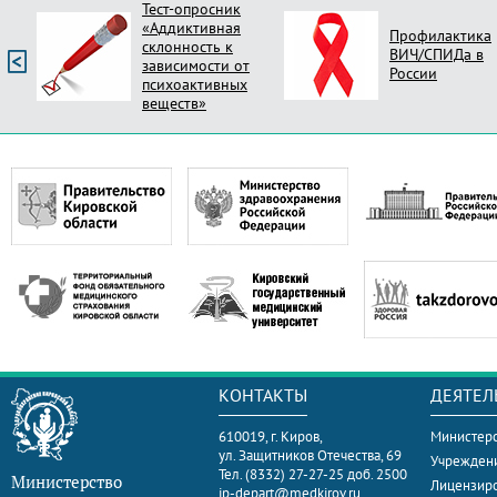
Тест-опросник
«Аддиктивная
Профилактика
склонность к
ВИЧ/СПИДа в
зависимости от
России
психоактивных
веществ»
КОНТАКТЫ
ДЕЯТЕЛ
610019, г. Киров,
Министерс
ул. Защитников Отечества, 69
Учрежден
Тел. (8332) 27-27-25 доб. 2500
Министерство
Лицензир
ip-depart@medkirov.ru