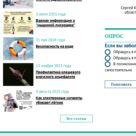
Сергей 
област
3 июля 2025 года
Важная информация о
"мышиной лихорадке"
ОПРОС
31 мая 2024 года
Если вы забо
Безопасность на воде
Обращусь в п
Обращусь в п
В поликлиник
13 ноября 2023 года
самостоятельно
Профилактика клещевого
вирусного энцефалита
9 августа 2023 года
Как электронные сигареты
убивают лёгкие
Все статьи