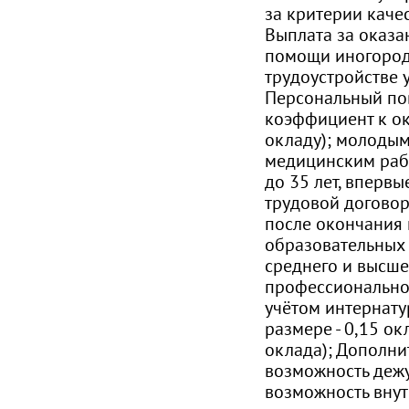
за критерии каче
Выплата за оказ
помощи иногоро
трудоустройстве 
Персональный п
коэффициент к о
окладу); молодым
медицинским раб
до 35 лет, вперв
трудовой догово
после окончания 
образовательных
среднего и высше
профессионально
учётом интернату
размере - 0,15 о
оклада); Дополни
возможность дежу
возможность вну