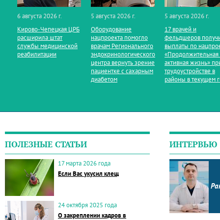
6 августа 2026 г.
5 августа 2026 г.
5 августа 2026 г.
Кирово‑Чепецкая ЦРБ
Оборудование
17 врачей и
расширила штат
нацпроекта помогло
фельдшеров получ
службы медицинской
врачам Регионального
выплаты по нацпро
реабилитации
эндокринологического
«Продолжительная
центра вернуть зрение
активная жизнь» пр
пациентке с сахарным
трудоустройстве в
диабетом
районы в текущем 
ПОЛЕЗНЫЕ СТАТЬИ
ИНТЕРВЬЮ
17 марта 2026 года
Если Вас укусил клещ
Ра
24 октября 2025 года
О закреплении кадров в