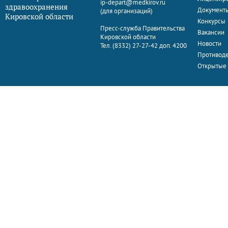
ip-depart@medkirov.ru
здравоохранения
Документ
(для организаций)
Кировской области
Конкурсы
Пресс-служба Правительства
Вакансии
Кировской области
Новости
Тел. (8332) 27-27-42 доп. 4200
Противоде
Открытые