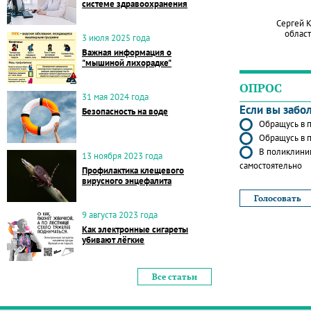
системе здравоохранения
Сергей 
област
3 июля 2025 года
Важная информация о
"мышиной лихорадке"
ОПРОС
31 мая 2024 года
Если вы забо
Безопасность на воде
Обращусь в п
Обращусь в п
В поликлиник
13 ноября 2023 года
самостоятельно
Профилактика клещевого
вирусного энцефалита
9 августа 2023 года
Как электронные сигареты
убивают лёгкие
Все статьи