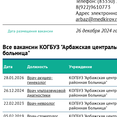
Телефон:
(83330) 
8(922)9610773
Адрес электронн
arbaz@medkirov.
26 декабря 2024 г
Дата размещения вакансии
Все вакансии КОГБУЗ "Арбажская централь
больница"
Дата
Должность
Учреждение
28.01.2026
Врач-акушер-
КОГБУЗ "Арбажская центр
гинеколог
районная больница"
26.12.2024
Врач ультразвуковой
КОГБУЗ "Арбажская центр
диагностики
районная больница"
22.02.2023
Врач-невролог
КОГБУЗ "Арбажская центр
районная больница"
05.02.2019
Врач-стоматолог
КОГБУЗ "Арбажская центр