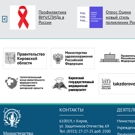
Профилактика
Опрос Оцени
ВИЧ/СПИДа в
новый стиль
России
поликлиник Ро
КОНТАКТЫ
ДЕЯТЕЛ
610019, г. Киров,
Министерс
ул. Защитников Отечества, 69
Учрежден
Тел. (8332) 27-27-25 доб. 2500
Министерство
Лицензир