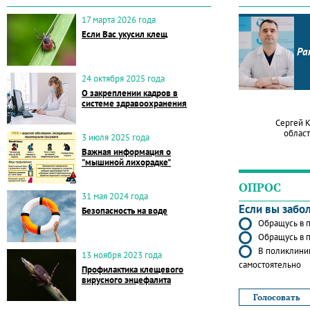
17 марта 2026 года
Если Вас укусил клещ
Ра
24 октября 2025 года
О закреплении кадров в
системе здравоохранения
Сергей 
област
3 июля 2025 года
Важная информация о
"мышиной лихорадке"
ОПРОС
31 мая 2024 года
Если вы забо
Безопасность на воде
Обращусь в п
Обращусь в п
В поликлиник
13 ноября 2023 года
самостоятельно
Профилактика клещевого
вирусного энцефалита