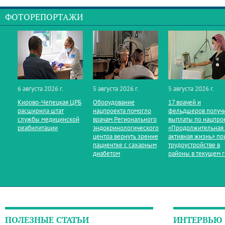
ФОТОРЕПОРТАЖИ
6 августа 2026 г.
5 августа 2026 г.
5 августа 2026 г.
Кирово‑Чепецкая ЦРБ
Оборудование
17 врачей и
расширила штат
нацпроекта помогло
фельдшеров получ
службы медицинской
врачам Регионального
выплаты по нацпро
реабилитации
эндокринологического
«Продолжительная
центра вернуть зрение
активная жизнь» пр
пациентке с сахарным
трудоустройстве в
диабетом
районы в текущем 
ПОЛЕЗНЫЕ СТАТЬИ
ИНТЕРВЬЮ