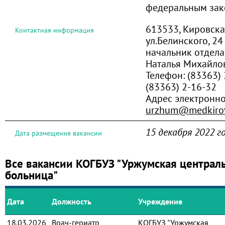
федеральным за
613533, Кировская
Контактная информация
ул.Белинского, 24
начальник отдел
Наталья Михайло
Телефон:
(83363) 
(83363) 2-16-32
Адрес электронн
urzhum@medkirov
15 декабря 2022 г
Дата размещения вакансии
Все вакансии КОГБУЗ "Уржумская централ
больница"
Дата
Должность
Учреждение
18.03.2026
Врач-гериатр
КОГБУЗ "Уржумская