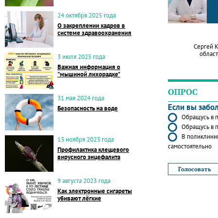
24 октября 2025 года
О закреплении кадров в
системе здравоохранения
Сергей 
област
3 июля 2025 года
Важная информация о
"мышиной лихорадке"
ОПРОС
31 мая 2024 года
Если вы забо
Безопасность на воде
Обращусь в п
Обращусь в п
В поликлиник
13 ноября 2023 года
самостоятельно
Профилактика клещевого
вирусного энцефалита
9 августа 2023 года
Как электронные сигареты
убивают лёгкие