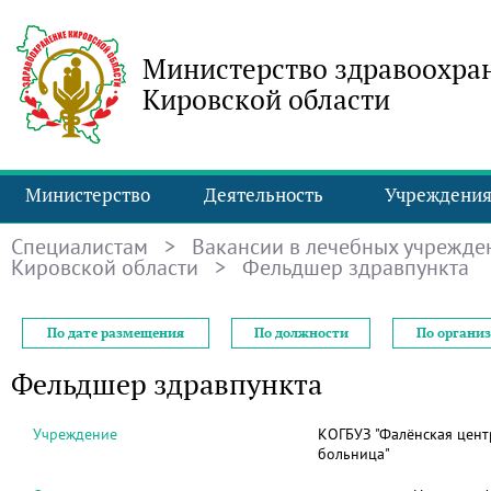
Министерство здравоохра
Кировской области
Министерство
Деятельность
Учреждени
Специалистам
>
Вакансии в лечебных учрежде
Кировской области
> Фельдшер здравпункта
По дате размещения
По должности
По органи
Фельдшер здравпункта
Учреждение
КОГБУЗ "Фалёнская цент
больница"