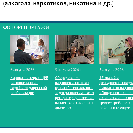
(алкоголя, наркотиков, никотина и др.)
ФОТОРЕПОРТАЖИ
6 августа 2026 г.
5 августа 2026 г.
5 августа 2026 г.
Кирово‑Чепецкая ЦРБ
Оборудование
17 врачей и
расширила штат
нацпроекта помогло
фельдшеров получ
службы медицинской
врачам Регионального
выплаты по нацпро
реабилитации
эндокринологического
«Продолжительная
центра вернуть зрение
активная жизнь» пр
пациентке с сахарным
трудоустройстве в
диабетом
районы в текущем 