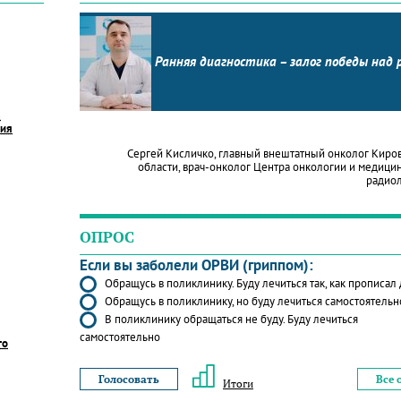
Ранняя диагностика – залог победы над 
в
ния
Сергей Кисличко, главный внештатный онколог Киро
области, врач-онколог Центра онкологии и медици
радио
ОПРОС
Если вы заболели ОРВИ (гриппом):
Обращусь в поликлинику. Буду лечиться так, как прописал
Обращусь в поликлинику, но буду лечиться самостоятельн
В поликлинику обращаться не буду. Буду лечиться
самостоятельно
го
Все 
Итоги