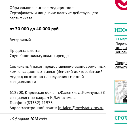
Образование:
высшее медицинское
Сертификаты и лицензии:
наличие действующего
сертификата
от 30 000 до 40 000 руб.
ИНФ
21 март
бессрочный
Перече
которы
я
Предоставляется
компен
Служебное жилье, оплата аренды
Порядо
Социальный пакет; предоставление единовременных
службу
компенсационных выплат (Земский доктор, Вятский
медик); возможность получения смежной
специальности
612500, Кировская обл., пгт.Фаленки, ул.Коммуны, 28
специалист по кадрам Е.Д.Анисимова
Телефон:
(83332) 21973
Адрес электронной почты:
ip-falen@medstat.kirov.ru
СРО
16 февраля 2018 года