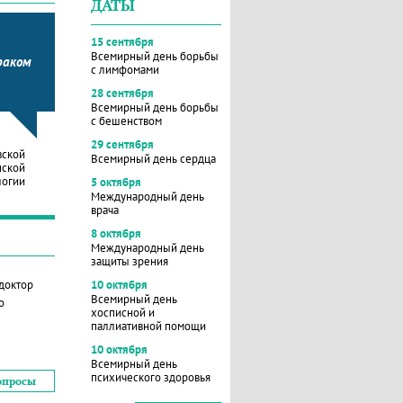
ДАТЫ
15 сентября
Всемирный день борьбы
раком
с лимфомами
28 сентября
Всемирный день борьбы
с бешенством
29 сентября
вской
Всемирный день сердца
нской
логии
5 октября
Международный день
врача
8 октября
Международный день
защиты зрения
 доктор
10 октября
Всемирный день
о
хосписной и
паллиативной помощи
10 октября
Всемирный день
психического здоровья
опросы