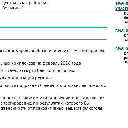
центральная районная
ВРАЧ-
больница"
УЧАСТ
КО
бо
За
ВРАЧ-
КО
За
ВРАЧ 
изаций Кирова и области вместе с семьями приняли
КО
»
ра
За
ьных комплексов на февраль 2026 года
м в случае смерти близкого человека
ких организаций региона
появился подраздел Советы о здоровье для пожилых
лонность к зависимости от психоактивных веществ».
 тестирование, по результатам которого Вы
 к зависимости от психоактивных веществ (алкоголя,