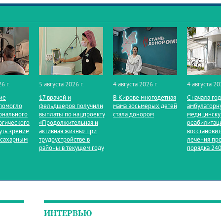
6 г.
5 августа 2026 г.
4 августа 2026 г.
4 августа 20
ие
17 врачей и
В Кирове многодетная
С начала го
помогло
фельдшеров получили
мама восьмерых детей
амбулаторн
онального
выплаты по нацпроекту
стала донором
медицинск
огического
«Продолжительная и
реабилитац
уть зрение
активная жизнь» при
восстанови
 сахарным
трудоустройстве в
лечения пр
районы в текущем году
порядка 240
ИНТЕРВЬЮ