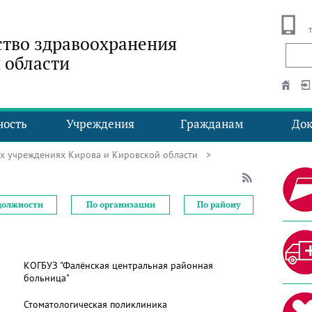
тво здравоохранения
 области
ность
Учреждения
Гражданам
До
ых учреждениях Кирова и Кировской области
>
должности
По организации
По району
КОГБУЗ "Фалёнская центральная районная
больница"
Стоматологическая поликлиника