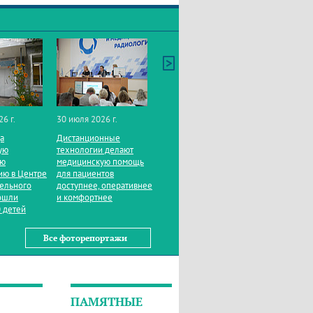
26 г.
30 июля 2026 г.
да
Дистанционные
ую
технологии делают
ую
медицинскую помощь
ию в Центре
для пациентов
тельного
доступнее, оперативнее
ошли
и комфортнее
 детей
Все фоторепортажи
ПАМЯТНЫЕ