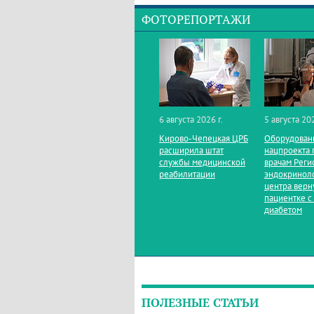
ФОТОРЕПОРТАЖИ
6 августа 2026 г.
5 августа 202
Кирово‑Чепецкая ЦРБ
Оборудован
расширила штат
нацпроекта 
службы медицинской
врачам Реги
реабилитации
эндокринол
центра верн
пациентке с
диабетом
ПОЛЕЗНЫЕ СТАТЬИ