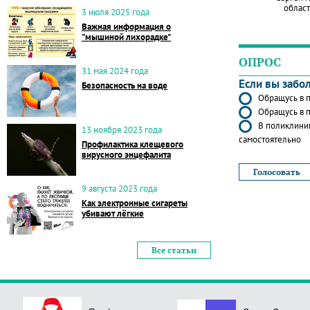
област
3 июля 2025 года
Важная информация о
"мышиной лихорадке"
ОПРОС
31 мая 2024 года
Если вы забо
Безопасность на воде
Обращусь в п
Обращусь в п
В поликлиник
13 ноября 2023 года
самостоятельно
Профилактика клещевого
вирусного энцефалита
9 августа 2023 года
Как электронные сигареты
убивают лёгкие
Все статьи