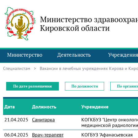
Министерство здравоохра
Кировской области
Министерство
Деятельность
Учреждени
Специалистам
> Вакансии в лечебных учреждениях Кирова и Киро
По дате размещения
По должности
По органи
Дата
Должность
Учреждение
21.04.2025
Санитарка
КОГКБУЗ "Центр онколог
медицинской радиологии
06.04.2025
Врач-терапевт
КОГБУЗ "Афанасьевская