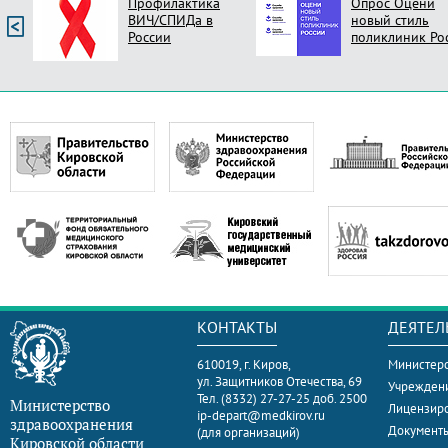
Профилактика
Опрос Оцени
ВИЧ/СПИДа в
новый стиль
России
поликлиник Ро
КОНТАКТЫ
ДЕЯТЕЛ
610019, г. Киров,
Министерс
ул. Защитников Отечества, 69
Учрежден
Тел. (8332) 27-27-25 доб. 2500
Министерство
Лицензир
ip-depart@medkirov.ru
здравоохранения
Документ
(для организаций)
Кировской области