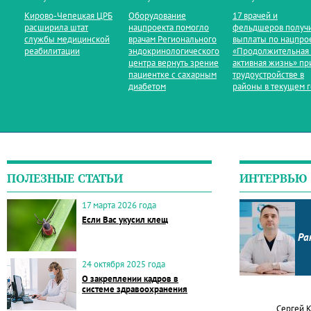
Кирово‑Чепецкая ЦРБ
Оборудование
17 врачей и
расширила штат
нацпроекта помогло
фельдшеров получ
службы медицинской
врачам Регионального
выплаты по нацпро
реабилитации
эндокринологического
«Продолжительная
центра вернуть зрение
активная жизнь» пр
пациентке с сахарным
трудоустройстве в
диабетом
районы в текущем 
ПОЛЕЗНЫЕ СТАТЬИ
ИНТЕРВЬЮ
17 марта 2026 года
Если Вас укусил клещ
Ра
24 октября 2025 года
О закреплении кадров в
системе здравоохранения
Сергей 