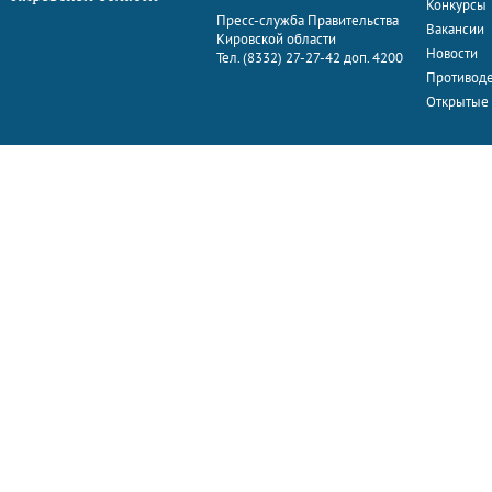
Конкурсы
Пресс-служба Правительства
Вакансии
Кировской области
Новости
Тел. (8332) 27-27-42 доп. 4200
Противоде
Открытые