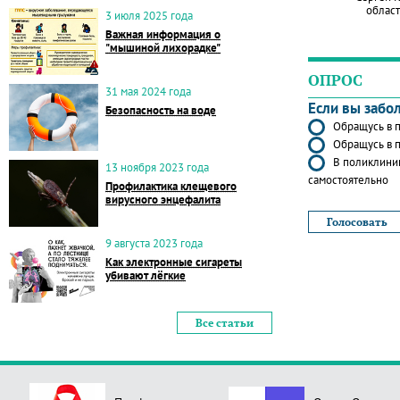
област
3 июля 2025 года
Важная информация о
"мышиной лихорадке"
ОПРОС
31 мая 2024 года
Если вы забо
Безопасность на воде
Обращусь в п
Обращусь в п
В поликлиник
13 ноября 2023 года
самостоятельно
Профилактика клещевого
вирусного энцефалита
9 августа 2023 года
Как электронные сигареты
убивают лёгкие
Все статьи