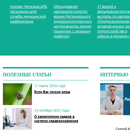
Кирово‑Чепецкая ЦРБ
Оборудование
17 врачей и
расширила штат
нацпроекта помогло
фельдшеров получ
службы медицинской
врачам Регионального
выплаты по нацпро
реабилитации
эндокринологического
«Продолжительная
центра вернуть зрение
активная жизнь» пр
пациентке с сахарным
трудоустройстве в
диабетом
районы в текущем 
ПОЛЕЗНЫЕ СТАТЬИ
ИНТЕРВЬЮ
17 марта 2026 года
Если Вас укусил клещ
Ра
24 октября 2025 года
О закреплении кадров в
системе здравоохранения
Сергей 