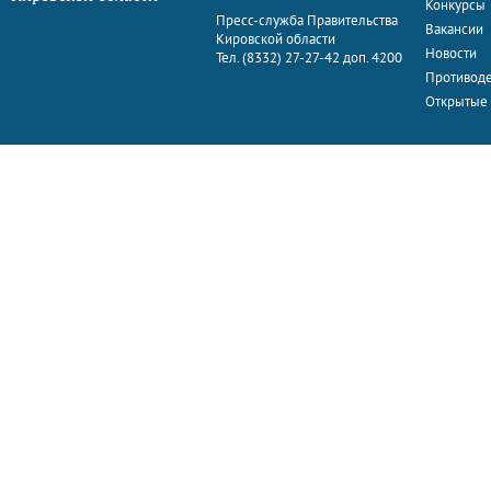
Конкурсы
Пресс-служба Правительства
Вакансии
Кировской области
Новости
Тел. (8332) 27-27-42 доп. 4200
Противоде
Открытые