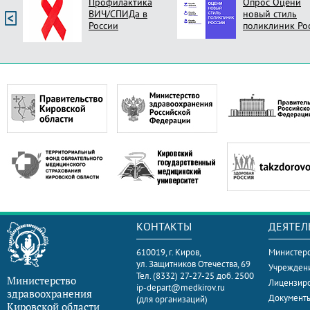
Профилактика
Опрос Оцени
ВИЧ/СПИДа в
новый стиль
России
поликлиник Ро
КОНТАКТЫ
ДЕЯТЕЛ
610019, г. Киров,
Министерс
ул. Защитников Отечества, 69
Учрежден
Тел. (8332) 27-27-25 доб. 2500
Министерство
Лицензир
ip-depart@medkirov.ru
здравоохранения
Документ
(для организаций)
Кировской области