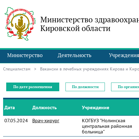
Министерство здравоохра
Кировской области
Министерство
Деятельность
Учреждени
Специалистам
> Вакансии в лечебных учреждениях Кирова и Киро
По дате размещения
По должности
По органи
Дата
Должность
Учреждение
07.05.2024
Врач-хирург
КОГБУЗ "Нолинская
центральная районная
больница"