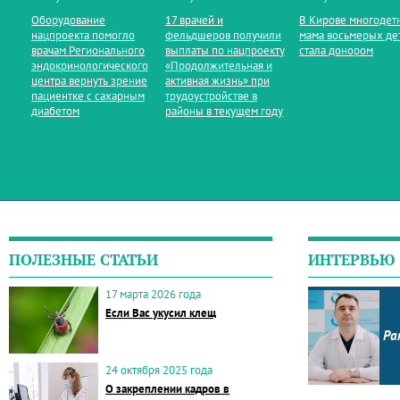
Оборудование
17 врачей и
В Кирове многодет
нацпроекта помогло
фельдшеров получили
мама восьмерых де
врачам Регионального
выплаты по нацпроекту
стала донором
эндокринологического
«Продолжительная и
центра вернуть зрение
активная жизнь» при
пациентке с сахарным
трудоустройстве в
диабетом
районы в текущем году
ПОЛЕЗНЫЕ СТАТЬИ
ИНТЕРВЬЮ
17 марта 2026 года
Если Вас укусил клещ
Ра
24 октября 2025 года
О закреплении кадров в