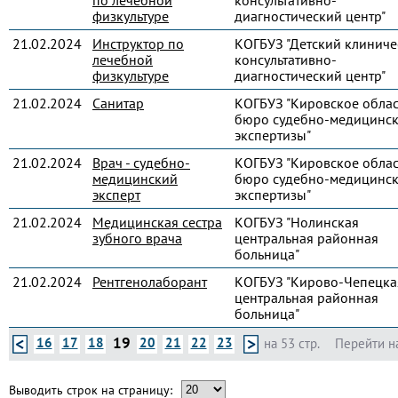
по лечебной
консультативно-
физкультуре
диагностический центр"
21.02.2024
Инструктор по
КОГБУЗ "Детский клиниче
лечебной
консультативно-
физкультуре
диагностический центр"
21.02.2024
Санитар
КОГБУЗ "Кировское обла
бюро судебно-медицинс
экспертизы"
21.02.2024
Врач - судебно-
КОГБУЗ "Кировское обла
медицинский
бюро судебно-медицинс
эксперт
экспертизы"
21.02.2024
Медицинская сестра
КОГБУЗ "Нолинская
зубного врача
центральная районная
больница"
21.02.2024
Рентгенолаборант
КОГБУЗ "Кирово-Чепецка
центральная районная
больница"
19
16
17
18
20
21
22
23
на 53 стр.
Перейти н
Выводить строк на страницу: