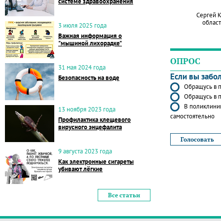
системе здравоохранения
Сергей 
област
3 июля 2025 года
Важная информация о
"мышиной лихорадке"
ОПРОС
31 мая 2024 года
Если вы забо
Безопасность на воде
Обращусь в п
Обращусь в п
В поликлиник
13 ноября 2023 года
самостоятельно
Профилактика клещевого
вирусного энцефалита
9 августа 2023 года
Как электронные сигареты
убивают лёгкие
Все статьи