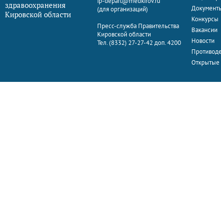
ip-depart@medkirov.ru
здравоохранения
Документ
(для организаций)
Кировской области
Конкурсы
Пресс-служба Правительства
Вакансии
Кировской области
Новости
Тел. (8332) 27-27-42 доп. 4200
Противоде
Открытые