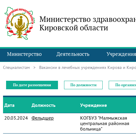
Министерство здравоохра
Кировской области
Министерство
Деятельность
Учреждени
Специалистам
> Вакансии в лечебных учреждениях Кирова и Киро
По дате размещения
По должности
По органи
Дата
Должность
Учреждение
20.03.2024
Фельдшер
КОГБУЗ "Малмыжская
центральная районная
больница"