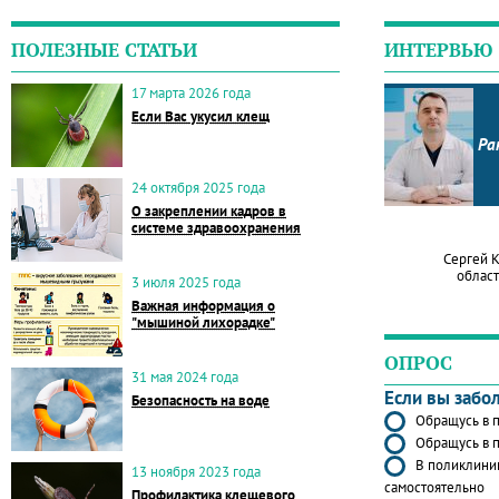
ПОЛЕЗНЫЕ СТАТЬИ
ИНТЕРВЬЮ
17 марта 2026 года
Если Вас укусил клещ
Ра
24 октября 2025 года
О закреплении кадров в
системе здравоохранения
Сергей 
област
3 июля 2025 года
Важная информация о
"мышиной лихорадке"
ОПРОС
31 мая 2024 года
Если вы забо
Безопасность на воде
Обращусь в п
Обращусь в п
В поликлиник
13 ноября 2023 года
самостоятельно
Профилактика клещевого