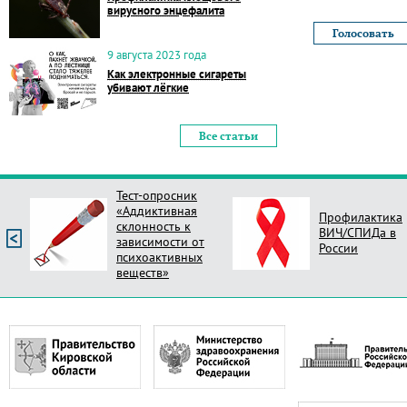
вирусного энцефалита
9 августа 2023 года
Как электронные сигареты
убивают лёгкие
Все статьи
Тест-опросник
«Аддиктивная
Профилактика
склонность к
ВИЧ/СПИДа в
зависимости от
России
психоактивных
веществ»