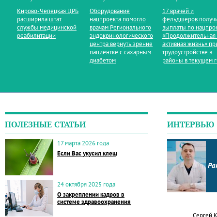
Кирово‑Чепецкая ЦРБ
Оборудование
17 врачей и
расширила штат
нацпроекта помогло
фельдшеров получ
службы медицинской
врачам Регионального
выплаты по нацпро
реабилитации
эндокринологического
«Продолжительная
центра вернуть зрение
активная жизнь» пр
пациентке с сахарным
трудоустройстве в
диабетом
районы в текущем 
ПОЛЕЗНЫЕ СТАТЬИ
ИНТЕРВЬЮ
17 марта 2026 года
Если Вас укусил клещ
Ра
24 октября 2025 года
О закреплении кадров в
системе здравоохранения
Сергей 