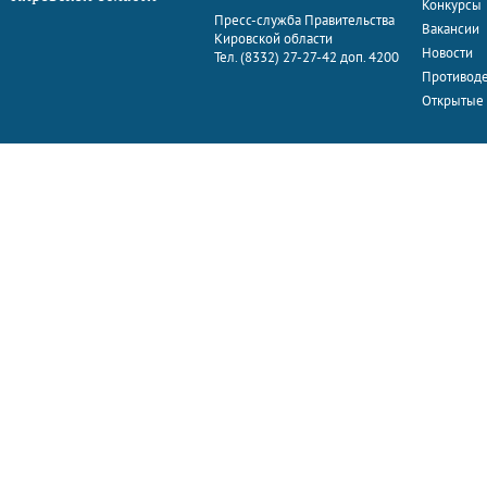
Конкурсы
Пресс-служба Правительства
Вакансии
Кировской области
Новости
Тел. (8332) 27-27-42 доп. 4200
Противоде
Открытые