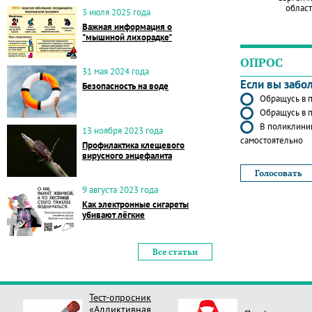
област
3 июля 2025 года
Важная информация о
"мышиной лихорадке"
ОПРОС
31 мая 2024 года
Если вы забо
Безопасность на воде
Обращусь в п
Обращусь в п
В поликлиник
13 ноября 2023 года
самостоятельно
Профилактика клещевого
вирусного энцефалита
9 августа 2023 года
Как электронные сигареты
убивают лёгкие
Все статьи
Тест-опросник
«Аддиктивная