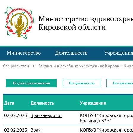
Министерство здравоохра
Кировской области
Министерство
Деятельность
Учреждени
Специалистам
> Вакансии в лечебных учреждениях Кирова и Киро
По дате размещения
По должности
По органи
Дата
Должность
Учреждение
02.02.2023
Врач-невролог
КОГБУЗ "Кировская горо
больница № 5"
02.02.2023
Врач-
КОГБУЗ "Кировская горо