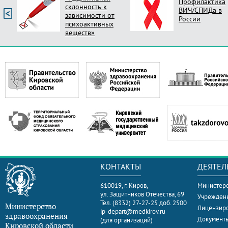
Профилактика
склонность к
ВИЧ/СПИДа в
зависимости от
России
психоактивных
веществ»
КОНТАКТЫ
ДЕЯТЕЛ
610019, г. Киров,
Министерс
ул. Защитников Отечества, 69
Учрежден
Тел. (8332) 27-27-25 доб. 2500
Министерство
Лицензир
ip-depart@medkirov.ru
здравоохранения
Документ
(для организаций)
Кировской области