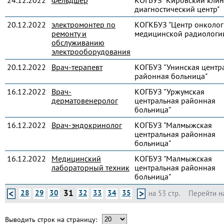
24.12.2022
Фельдшер
КОГБУЗ "Кировский клин
диагностический центр"
20.12.2022
электромонтер по
КОГКБУЗ "Центр онколог
ремонту и
медицинской радиологи
обслуживанию
электрооборудования
20.12.2022
Врач-терапевт
КОГБУЗ "Унинская центр
районная больница"
16.12.2022
Врач-
КОГБУЗ "Уржумская
дерматовенеролог
центральная районная
больница"
16.12.2022
Врач-эндокринолог
КОГБУЗ "Малмыжская
центральная районная
больница"
16.12.2022
Медицинский
КОГБУЗ "Малмыжская
лабораторный техник
центральная районная
больница"
31
28
29
30
32
33
34
35
на 53 стр.
Перейти н
Выводить строк на страницу: