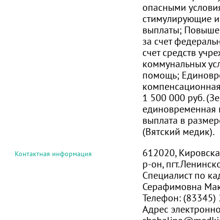
опасными условия
стимулирующие и
выплаты; Повыше
за счет федераль
счет средств учр
коммунальных усл
помощь; Единовр
компенсационная
1 500 000 руб. (З
единовременная 
выплата в размер
(Вятский медик).
612020, Кировска
Контактная информация
р-он, пгт.Ленинско
Специалист по ка
Серафимовна Ма
Телефон:
(83345)
Адрес электронн