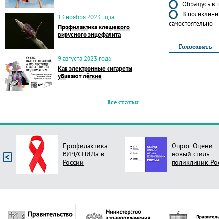
Обращусь в п
В поликлиник
13 ноября 2023 года
самостоятельно
Профилактика клещевого
вирусного энцефалита
9 августа 2023 года
Как электронные сигареты
убивают лёгкие
Все статьи
Профилактика
Опрос Оцени
ВИЧ/СПИДа в
новый стиль
России
поликлиник Ро