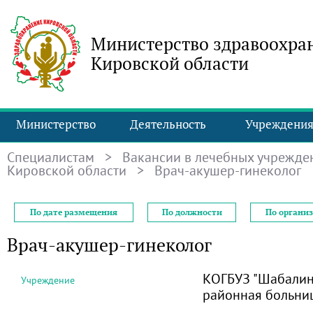
Министерство здравоохра
Кировской области
Министерство
Деятельность
Учреждени
Специалистам
>
Вакансии в лечебных учрежде
Кировской области
> Врач-акушер-гинеколог
По дате размещения
По должности
По органи
Врач-акушер-гинеколог
КОГБУЗ "Шабалин
Учреждение
районная больни