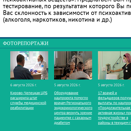
тестирование, по результатам которого Вы по
Вас склонность к зависимости от психоакти
(алкоголя, наркотиков, никотина и др.)
ФОТОРЕПОРТАЖИ
6 августа 2026 г.
5 августа 2026 г.
5 августа 2026 г.
Кирово‑Чепецкая ЦРБ
Оборудование
17 врачей и
расширила штат
нацпроекта помогло
фельдшеров получ
службы медицинской
врачам Регионального
выплаты по нацпро
реабилитации
эндокринологического
«Продолжительная
центра вернуть зрение
активная жизнь» пр
пациентке с сахарным
трудоустройстве в
диабетом
районы в текущем 