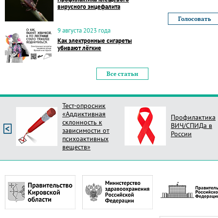
вирусного энцефалита
9 августа 2023 года
Как электронные сигареты
убивают лёгкие
Все статьи
Тест-опросник
«Аддиктивная
Профилактика
склонность к
ВИЧ/СПИДа в
зависимости от
России
психоактивных
веществ»