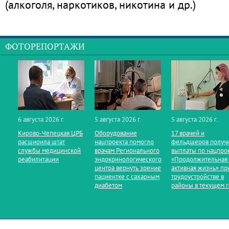
(алкоголя, наркотиков, никотина и др.)
ФОТОРЕПОРТАЖИ
6 августа 2026 г.
5 августа 2026 г.
5 августа 2026 г.
Кирово‑Чепецкая ЦРБ
Оборудование
17 врачей и
расширила штат
нацпроекта помогло
фельдшеров получ
службы медицинской
врачам Регионального
выплаты по нацпро
реабилитации
эндокринологического
«Продолжительная
центра вернуть зрение
активная жизнь» пр
пациентке с сахарным
трудоустройстве в
диабетом
районы в текущем 