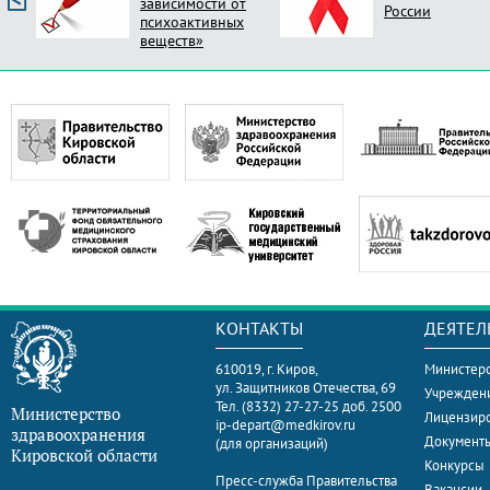
зависимости от
России
психоактивных
веществ»
КОНТАКТЫ
ДЕЯТЕЛ
610019, г. Киров,
Министерс
ул. Защитников Отечества, 69
Учрежден
Тел. (8332) 27-27-25 доб. 2500
Министерство
Лицензир
ip-depart@medkirov.ru
здравоохранения
Документ
(для организаций)
Кировской области
Конкурсы
Пресс-служба Правительства
Вакансии