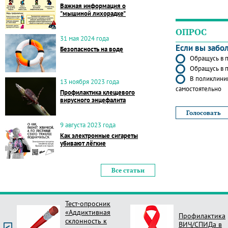
Важная информация о
"мышиной лихорадке"
ОПРОС
31 мая 2024 года
Если вы забо
Безопасность на воде
Обращусь в п
Обращусь в п
В поликлиник
13 ноября 2023 года
самостоятельно
Профилактика клещевого
вирусного энцефалита
9 августа 2023 года
Как электронные сигареты
убивают лёгкие
Все статьи
Тест-опросник
«Аддиктивная
Профилактика
склонность к
ВИЧ/СПИДа в