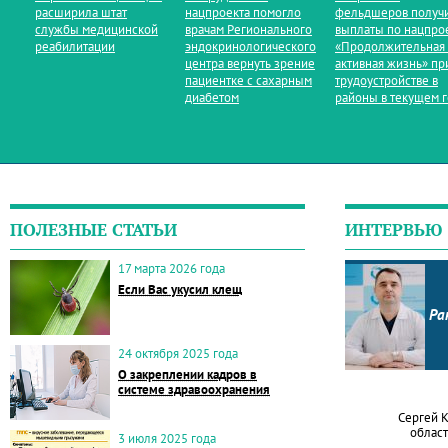
расширила штат
нацпроекта помогло
фельдшеров получ
службы медицинской
врачам Регионального
выплаты по нацпро
реабилитации
эндокринологического
«Продолжительная
центра вернуть зрение
активная жизнь» пр
пациентке с сахарным
трудоустройстве в
диабетом
районы в текущем 
ПОЛЕЗНЫЕ СТАТЬИ
ИНТЕРВЬЮ
17 марта 2026 года
Если Вас укусил клещ
Ра
24 октября 2025 года
О закреплении кадров в
системе здравоохранения
Сергей 
област
3 июля 2025 года