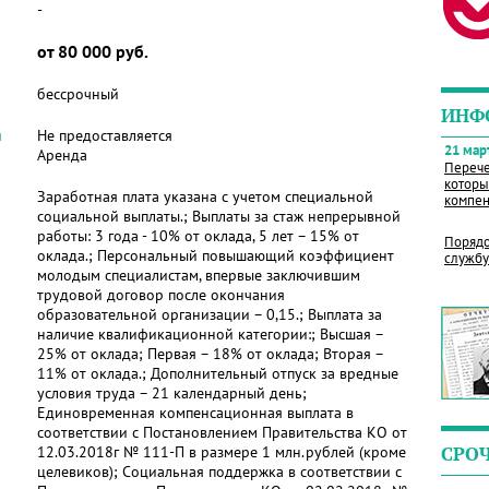
-
от 80 000 руб.
бессрочный
ИНФ
я
Не предоставляется
21 март
Аренда
Перече
которы
Заработная плата указана с учетом специальной
компен
социальной выплаты.; Выплаты за стаж непрерывной
работы: 3 года - 10% от оклада, 5 лет – 15% от
Порядо
оклада.; Персональный повышающий коэффициент
службу
молодым специалистам, впервые заключившим
трудовой договор после окончания
образовательной организации – 0,15.; Выплата за
наличие квалификационной категории:; Высшая –
25% от оклада; Первая – 18% от оклада; Вторая –
11% от оклада.; Дополнительный отпуск за вредные
условия труда – 21 календарный день;
Единовременная компенсационная выплата в
соответствии с Постановлением Правительства КО от
12.03.2018г № 111-П в размере 1 млн.рублей (кроме
СРО
целевиков); Социальная поддержка в соответствии с