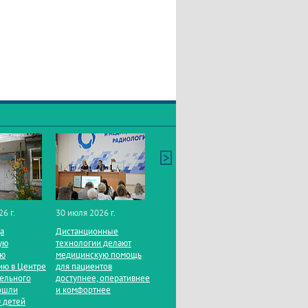
26 г.
30 июля 2026 г.
да
Дистанционные
ую
технологии делают
ую
медицинскую помощь
ию в Центре
для пациентов
тельного
доступнее, оперативнее
ошли
и комфортнее
 детей