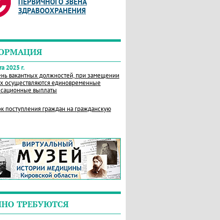
ПЕРВИЧНОГО ЗВЕНА
ЗДРАВООХРАНЕНИЯ
ОРМАЦИЯ
а 2025 г.
нь вакантных должностей, при замещении
х осуществляются единовременные
сационные выплаты
к поступления граждан на гражданскую
ЧНО ТРЕБУЮТСЯ