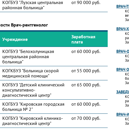
КОГБУЗ "Лузская центральная
от 90 000 руб.
ВРАЧ-
районная больница"
КО
ве
За
ости Врач-рентгенолог
ВРАЧ-
КО
Заработная
ра
Учреждение
плата
За
КОГБУЗ "Белохолуницкая
от 60 000 руб.
ВРАЧ-
центральная районная
КО
За
больница"
ВРАЧ 
КОГКБУЗ "Больница скорой
от 55 000 руб.
КО
медицинской помощи"
бо
За
КОГБУЗ "Детский клинический
от 65 000 руб.
консультативно-
ЗАВЕД
диагностический центр"
КО
ра
КОГБУЗ "Кировская городская
от 60 000 руб.
За
больница № 2"
ВРАЧ-
КОГБУЗ "Кировский клинико-
от 70 000 руб.
КО
диагностический центр"
За