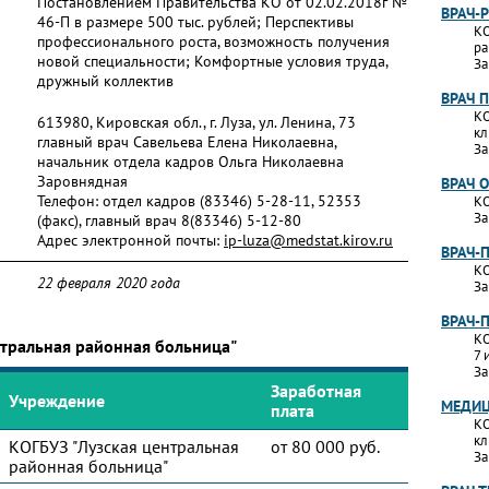
Постановлением Правительства КО от 02.02.2018г №
ВРАЧ-
46-П в размере 500 тыс. рублей; Перспективы
КО
профессионального роста, возможность получения
ра
новой специальности; Комфортные условия труда,
За
дружный коллектив
ВРАЧ 
КО
613980, Кировская обл., г. Луза, ул. Ленина, 73
кл
главный врач Савельева Елена Николаевна,
За
начальник отдела кадров Ольга Николаевна
Заровнядная
ВРАЧ 
Телефон:
отдел кадров (83346) 5-28-11, 52353
КО
За
(факс), главный врач 8(83346) 5-12-80
Адрес электронной почты:
ip-luza@medstat.kirov.ru
ВРАЧ-
КО
22 февраля 2020 года
За
ВРАЧ-
КО
нтральная районная больница"
7 
За
Заработная
Учреждение
МЕДИЦ
плата
КО
кл
КОГБУЗ "Лузская центральная
от 80 000 руб.
За
районная больница"