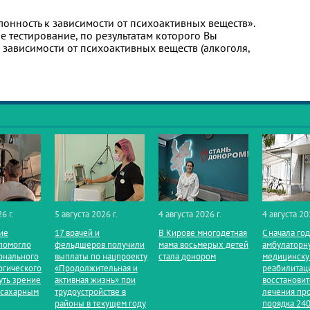
лонность к зависимости от психоактивных веществ».
 тестирование, по результатам которого Вы
 к зависимости от психоактивных веществ (алкоголя,
6 г.
5 августа 2026 г.
4 августа 2026 г.
4 августа 20
ие
17 врачей и
В Кирове многодетная
С начала го
помогло
фельдшеров получили
мама восьмерых детей
амбулаторн
онального
выплаты по нацпроекту
стала донором
медицинск
огического
«Продолжительная и
реабилитац
уть зрение
активная жизнь» при
восстанови
 сахарным
трудоустройстве в
лечения пр
районы в текущем году
порядка 240