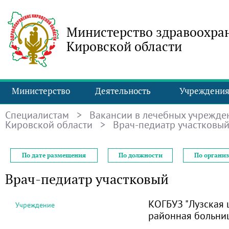
Министерство здравоохра
Кировской области
Министерство
Деятельность
Учреждени
Специалистам
>
Вакансии в лечебных учрежде
Кировской области
> Врач-педиатр участковы
По дате размещения
По должности
По органи
Врач-педиатр участковый
КОГБУЗ "Лузская 
Учреждение
районная больни