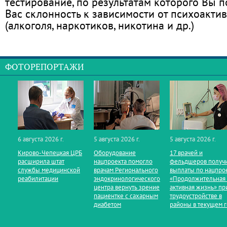
тестирование, по результатам которого Вы по
Вас склонность к зависимости от психоакти
(алкоголя, наркотиков, никотина и др.)
ФОТОРЕПОРТАЖИ
6 августа 2026 г.
5 августа 2026 г.
5 августа 2026 г.
Кирово‑Чепецкая ЦРБ
Оборудование
17 врачей и
расширила штат
нацпроекта помогло
фельдшеров получ
службы медицинской
врачам Регионального
выплаты по нацпро
реабилитации
эндокринологического
«Продолжительная
центра вернуть зрение
активная жизнь» пр
пациентке с сахарным
трудоустройстве в
диабетом
районы в текущем 