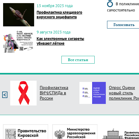
В поликлиник
13 ноября 2023 года
самостоятельно
Профилактика клещевого
вирусного энцефалита
9 августа 2023 года
Как электронные сигареты
убивают лёгкие
Все статьи
Профилактика
Опрос Оцени
ВИЧ/СПИДа в
новый стиль
России
поликлиник Ро