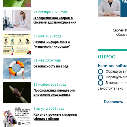
Ра
24 октября 2025 года
О закреплении кадров в
системе здравоохранения
Сергей 
област
3 июля 2025 года
Важная информация о
"мышиной лихорадке"
ОПРОС
31 мая 2024 года
Если вы забо
Безопасность на воде
Обращусь в п
Обращусь в п
В поликлиник
13 ноября 2023 года
самостоятельно
Профилактика клещевого
вирусного энцефалита
9 августа 2023 года
Как электронные сигареты
убивают лёгкие