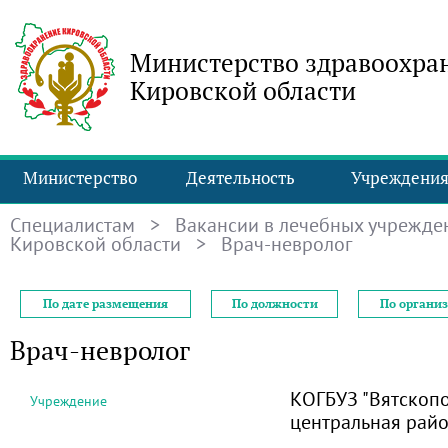
Министерство здравоохра
Кировской области
Министерство
Деятельность
Учреждени
Специалистам
>
Вакансии в лечебных учрежде
Кировской области
> Врач-невролог
По дате размещения
По должности
По органи
Врач-невролог
КОГБУЗ "Вятскоп
Учреждение
центральная рай