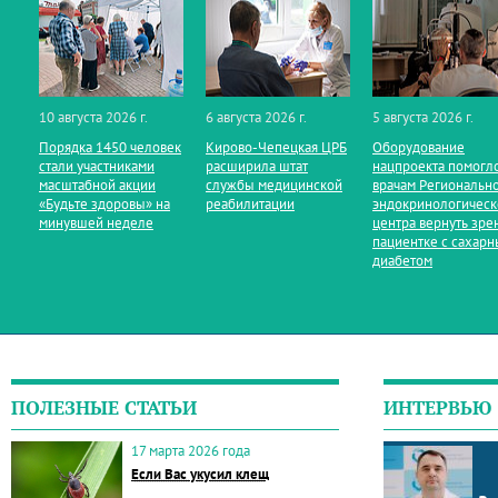
10 августа 2026 г.
6 августа 2026 г.
5 августа 2026 г.
Порядка 1450 человек
Кирово‑Чепецкая ЦРБ
Оборудование
стали участниками
расширила штат
нацпроекта помогл
масштабной акции
службы медицинской
врачам Региональн
«Будьте здоровы» на
реабилитации
эндокринологическ
минувшей неделе
центра вернуть зре
пациентке с сахар
диабетом
ПОЛЕЗНЫЕ СТАТЬИ
ИНТЕРВЬЮ
17 марта 2026 года
Если Вас укусил клещ