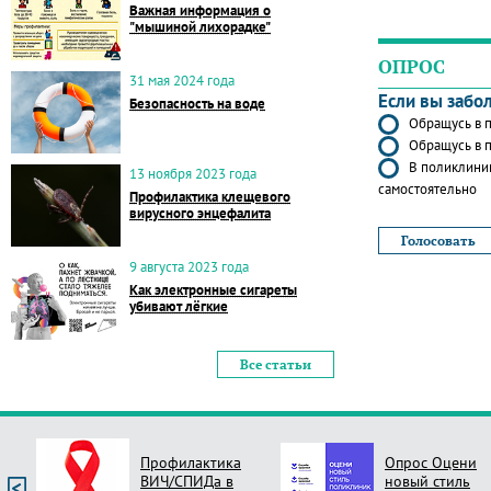
Важная информация о
"мышиной лихорадке"
ОПРОС
31 мая 2024 года
Если вы забо
Безопасность на воде
Обращусь в п
Обращусь в п
В поликлиник
13 ноября 2023 года
самостоятельно
Профилактика клещевого
вирусного энцефалита
9 августа 2023 года
Как электронные сигареты
убивают лёгкие
Все статьи
Профилактика
Опрос Оцени
ВИЧ/СПИДа в
новый стиль