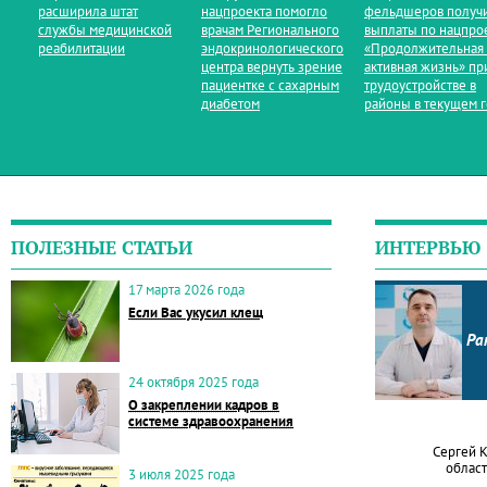
расширила штат
нацпроекта помогло
фельдшеров получ
службы медицинской
врачам Регионального
выплаты по нацпро
реабилитации
эндокринологического
«Продолжительная
центра вернуть зрение
активная жизнь» пр
пациентке с сахарным
трудоустройстве в
диабетом
районы в текущем 
ПОЛЕЗНЫЕ СТАТЬИ
ИНТЕРВЬЮ
17 марта 2026 года
Если Вас укусил клещ
Ра
24 октября 2025 года
О закреплении кадров в
системе здравоохранения
Сергей 
област
3 июля 2025 года