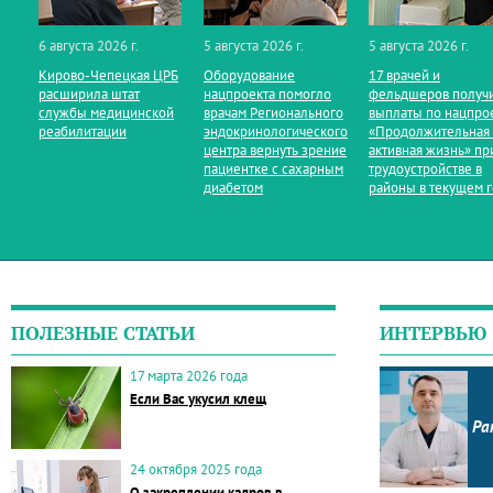
6 августа 2026 г.
5 августа 2026 г.
5 августа 2026 г.
Кирово‑Чепецкая ЦРБ
Оборудование
17 врачей и
расширила штат
нацпроекта помогло
фельдшеров получ
службы медицинской
врачам Регионального
выплаты по нацпро
реабилитации
эндокринологического
«Продолжительная
центра вернуть зрение
активная жизнь» пр
пациентке с сахарным
трудоустройстве в
диабетом
районы в текущем 
ПОЛЕЗНЫЕ СТАТЬИ
ИНТЕРВЬЮ
17 марта 2026 года
Если Вас укусил клещ
Ра
24 октября 2025 года
О закреплении кадров в