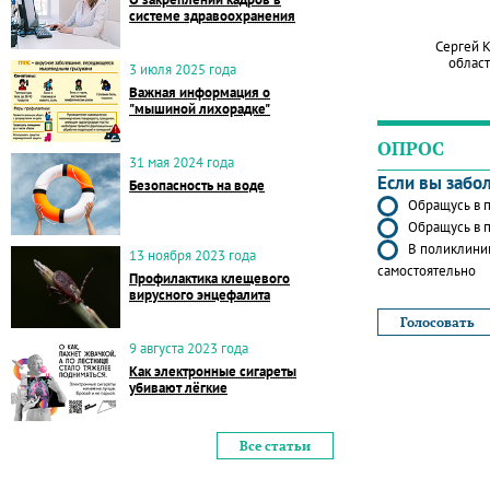
системе здравоохранения
Сергей 
област
3 июля 2025 года
Важная информация о
"мышиной лихорадке"
ОПРОС
31 мая 2024 года
Если вы забо
Безопасность на воде
Обращусь в п
Обращусь в п
В поликлиник
13 ноября 2023 года
самостоятельно
Профилактика клещевого
вирусного энцефалита
9 августа 2023 года
Как электронные сигареты
убивают лёгкие
Все статьи