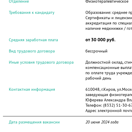
Отделение
Физиотерапевтическое
Требования к кандидату
Образование:
среднее п
Сертификаты и лицензи
аккредитация по специа
наличие медкнижки / го
от 30 000 руб.
Средняя заработная плата
Вид трудового договора
бессрочный
Иные условия трудового договора
Должностной оклад, сти
компенсационные выпла
по оплате труда учрежд
рабочий день
Контактная информация
610048, г.Киров, ул.Моск
заведующая физиотерап
Юферева Александра Вл
Телефон:
(8332) 51-30-6
Адрес электронной почт
Дата размещения вакансии
20 июня 2024 года