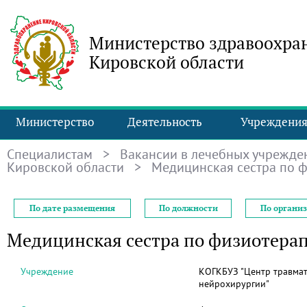
Министерство здравоохра
Кировской области
Министерство
Деятельность
Учреждени
Специалистам
>
Вакансии в лечебных учрежде
Кировской области
> Медицинская сестра по 
По дате размещения
По должности
По органи
Медицинская сестра по физиотера
Учреждение
КОГКБУЗ "Центр травмат
нейрохирургии"