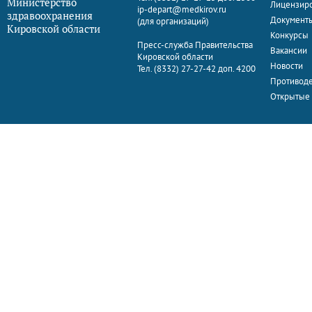
Министерство
Лицензир
ip-depart@medkirov.ru
здравоохранения
Документ
(для организаций)
Кировской области
Конкурсы
Пресс-служба Правительства
Вакансии
Кировской области
Новости
Тел. (8332) 27-27-42 доп. 4200
Противоде
Открытые