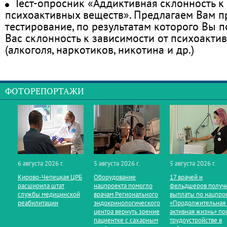
Тест-опросник «Аддиктивная склонность к
психоактивных веществ». Предлагаем Вам 
тестирование, по результатам которого Вы по
Вас склонность к зависимости от психоакти
(алкоголя, наркотиков, никотина и др.)
ФОТОРЕПОРТАЖИ
6 августа 2026 г.
5 августа 2026 г.
5 августа 2026 г.
Кирово‑Чепецкая ЦРБ
Оборудование
17 врачей и
расширила штат
нацпроекта помогло
фельдшеров получ
службы медицинской
врачам Регионального
выплаты по нацпро
реабилитации
эндокринологического
«Продолжительная
центра вернуть зрение
активная жизнь» пр
пациентке с сахарным
трудоустройстве в