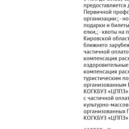
предоставляется 
Первичной проф
организации:; - н
подарки и билеты
елки,; - квоты на
Кировской област
ближнего зарубеж
частичной оплатой
компенсация расх
оздоровительные 
компенсация рас
туристическим по
организованным
КОГКБУЗ «ЦППЗ»; 
с частичной опла
культурно-массов
организованных
КОГКБУЗ «ЦППЗ»