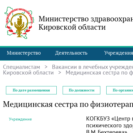
Министерство здравоохра
Кировской области
Министерство
Деятельность
Учреждени
Специалистам
>
Вакансии в лечебных учрежде
Кировской области
> Медицинская сестра по 
По дате размещения
По должности
По органи
Медицинская сестра по физиотера
КОГКБУЗ «Центр 
Учреждение
психического здо
В.М. Бехтерева»