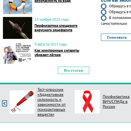
Если вы забо
Безопасность на воде
Обращусь в п
Обращусь в п
В поликлиник
13 ноября 2023 года
самостоятельно
Профилактика клещевого
вирусного энцефалита
9 августа 2023 года
Как электронные сигареты
убивают лёгкие
Все статьи
Тест-опросник
«Аддиктивная
Профилактика
склонность к
ВИЧ/СПИДа в
зависимости от
России
психоактивных
веществ»