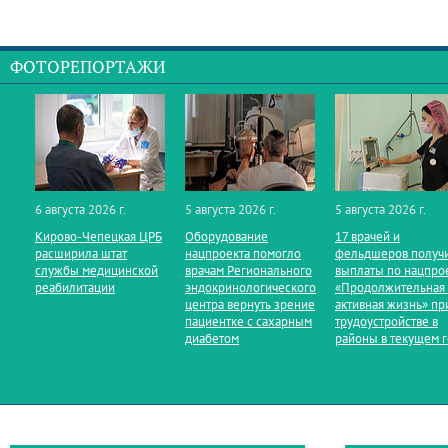
ФОТОРЕПОРТАЖИ
6 августа 2026 г.
5 августа 2026 г.
5 августа 2026 г.
Кирово‑Чепецкая ЦРБ
Оборудование
17 врачей и
расширила штат
нацпроекта помогло
фельдшеров получ
службы медицинской
врачам Регионального
выплаты по нацпро
реабилитации
эндокринологического
«Продолжительная
центра вернуть зрение
активная жизнь» пр
пациентке с сахарным
трудоустройстве в
диабетом
районы в текущем 