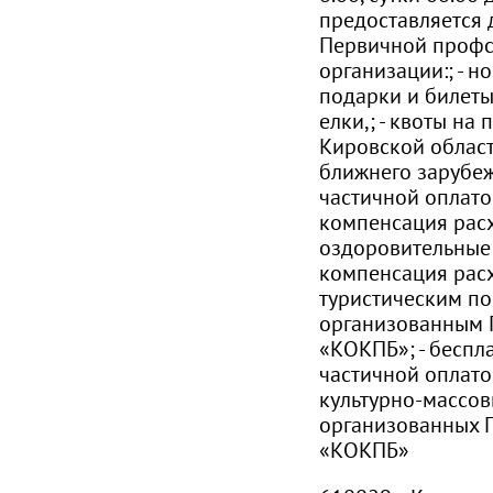
предоставляется 
Первичной проф
организации:; - н
подарки и билеты
елки,; - квоты на
Кировской област
ближнего зарубеж
частичной оплатой
компенсация расх
оздоровительные 
компенсация рас
туристическим по
организованным
«КОКПБ»; - беспл
частичной оплат
культурно-массов
организованных
«КОКПБ»