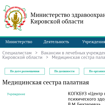
Министерство здравоохра
Кировской области
Министерство
Деятельность
Учреждени
Специалистам
>
Вакансии в лечебных учрежде
Кировской области
> Медицинская сестра пала
По дате размещения
По должности
По органи
Медицинская сестра палатная
КОГКБУЗ «Центр 
Учреждение
психического здо
В.М. Бехтерева»