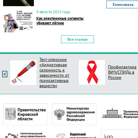
9 августа 2023 года
Как электронные сигареты
убивают лёгкие
Все статьи
Тест-опросник
«Аддиктивная
Профилактика
склонность к
ВИЧ/СПИДа в
зависимости от
России
психоактивных
веществ»