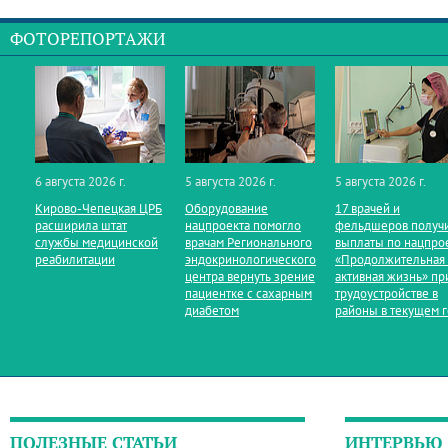
ФОТОРЕПОРТАЖИ
6 августа 2026 г.
5 августа 2026 г.
5 августа 2026 г.
Кирово‑Чепецкая ЦРБ
Оборудование
17 врачей и
расширила штат
нацпроекта помогло
фельдшеров получ
службы медицинской
врачам Регионального
выплаты по нацпро
реабилитации
эндокринологического
«Продолжительная
центра вернуть зрение
активная жизнь» пр
пациентке с сахарным
трудоустройстве в
диабетом
районы в текущем 
ПОЛЕЗНЫЕ СТАТЬИ
ИНТЕРВЬЮ