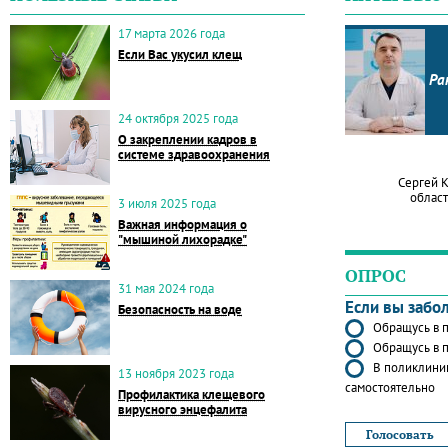
17 марта 2026 года
Если Вас укусил клещ
Ра
24 октября 2025 года
О закреплении кадров в
системе здравоохранения
Сергей 
област
3 июля 2025 года
Важная информация о
"мышиной лихорадке"
ОПРОС
31 мая 2024 года
Если вы забо
Безопасность на воде
Обращусь в п
Обращусь в п
В поликлиник
13 ноября 2023 года
самостоятельно
Профилактика клещевого
вирусного энцефалита