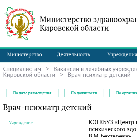
Министерство здравоохра
Кировской области
Министерство
Деятельность
Учреждени
Специалистам
>
Вакансии в лечебных учрежде
Кировской области
> Врач-психиатр детский
По дате размещения
По должности
По органи
Врач-психиатр детский
КОГКБУЗ «Центр 
Учреждение
психического здо
В.М. Бехтерева»